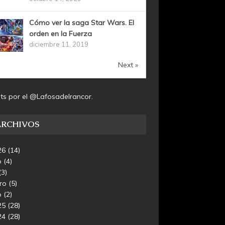
Cómo ver la saga Star Wars. El
orden en la Fuerza
diciembre 11, 2019
Next »
ts por el @Lafosadelrancor.
ARCHIVOS
26
(14)
o
(4)
(3)
ero
(5)
o
(2)
25
(28)
24
(28)