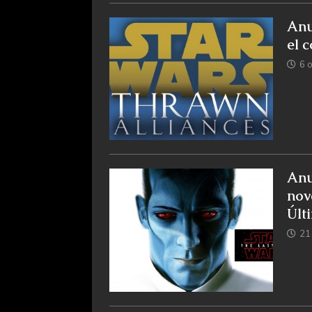
Anu
el 
6 
Anu
nov
Últ
21 