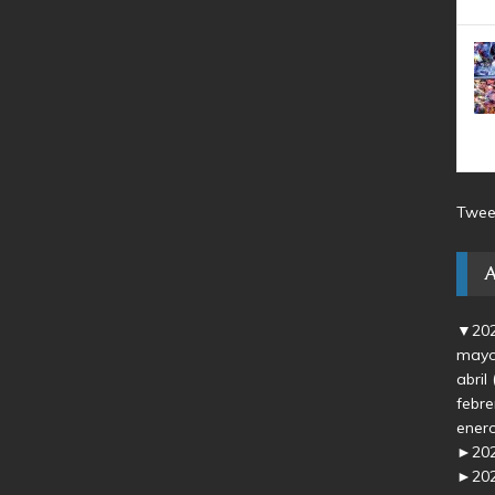
Twee
▼
20
may
abril
febr
ener
►
20
►
20