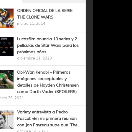
ORDEN OFICIAL DE LA SERIE
THE CLONE WARS
marzo 11, 2014
Lucasfilm anuncia 10 series y 2
películas de Star Wars para los
próximos años
diciembre 11, 2020
Obi-Wan Kenobi – Primeras
imágenes conceptuales y
detalles de Hayden Christensen
como Darth Vader (SPOILERS)
osto 26, 2021
Variety entrevista a Pedro
Pascal: «En mi primera reunión
con Jon Favreau supe que ‘The...
octubre 14, 2020