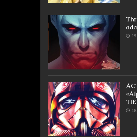
Thr
ada
19
ACT
«Al
TIE
18