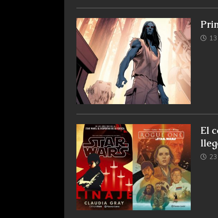
Pri
13
El 
lle
23