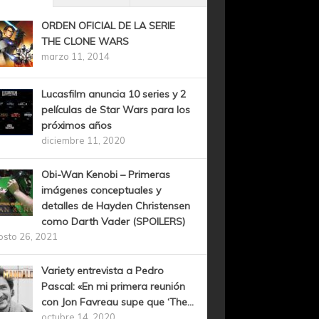
ORDEN OFICIAL DE LA SERIE
THE CLONE WARS
marzo 11, 2014
Lucasfilm anuncia 10 series y 2
películas de Star Wars para los
próximos años
diciembre 11, 2020
Obi-Wan Kenobi – Primeras
imágenes conceptuales y
detalles de Hayden Christensen
como Darth Vader (SPOILERS)
osto 26, 2021
Variety entrevista a Pedro
Pascal: «En mi primera reunión
con Jon Favreau supe que ‘The...
octubre 14, 2020