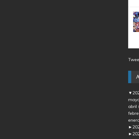
Twee
▼
20
may
abril
febr
ener
►
20
►
20