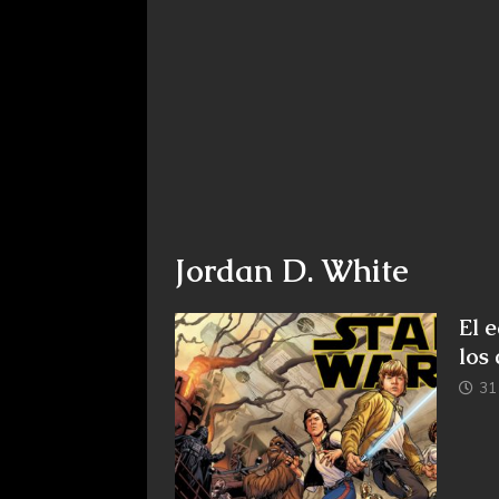
Jordan D. White
El 
los
31