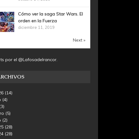
Cómo ver la saga Star Wars. El
orden en la Fuerza
diciembre 11, 2019
Next »
ts por el @Lafosadelrancor.
ARCHIVOS
26
(14)
o
(4)
(3)
ero
(5)
o
(2)
25
(28)
24
(28)