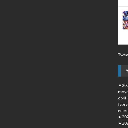
Twee
▼
20
may
abril
febr
ener
►
20
►
20