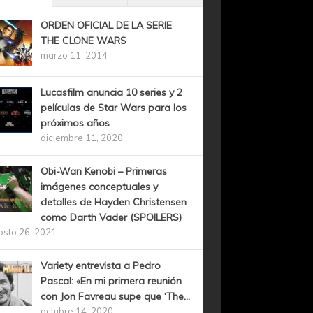
ORDEN OFICIAL DE LA SERIE
THE CLONE WARS
marzo 11, 2014
Lucasfilm anuncia 10 series y 2
películas de Star Wars para los
próximos años
diciembre 11, 2020
Obi-Wan Kenobi – Primeras
imágenes conceptuales y
detalles de Hayden Christensen
como Darth Vader (SPOILERS)
osto 26, 2021
Variety entrevista a Pedro
Pascal: «En mi primera reunión
con Jon Favreau supe que ‘The...
octubre 14, 2020