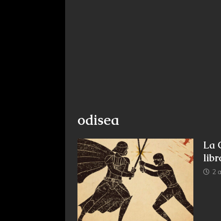
odisea
La 
lib
2 a