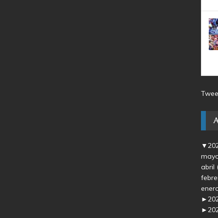
Twee
▼
20
may
abril
febr
ener
►
20
►
20