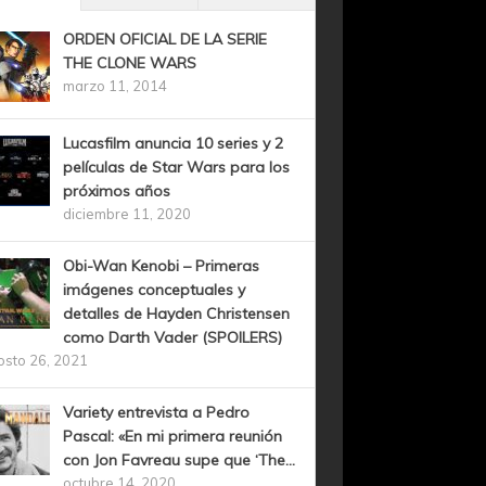
ORDEN OFICIAL DE LA SERIE
THE CLONE WARS
marzo 11, 2014
Lucasfilm anuncia 10 series y 2
películas de Star Wars para los
próximos años
diciembre 11, 2020
Obi-Wan Kenobi – Primeras
imágenes conceptuales y
detalles de Hayden Christensen
como Darth Vader (SPOILERS)
osto 26, 2021
Variety entrevista a Pedro
Pascal: «En mi primera reunión
con Jon Favreau supe que ‘The...
octubre 14, 2020