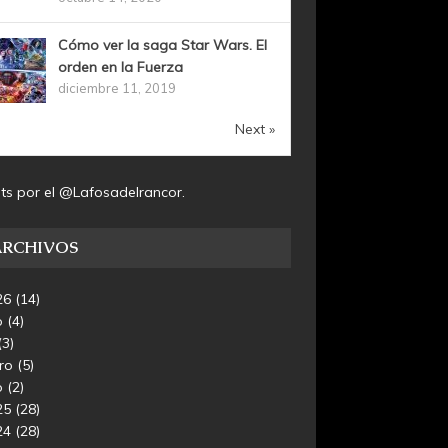
Cómo ver la saga Star Wars. El
orden en la Fuerza
diciembre 11, 2019
Next »
ts por el @Lafosadelrancor.
ARCHIVOS
26
(14)
o
(4)
(3)
ero
(5)
o
(2)
25
(28)
24
(28)