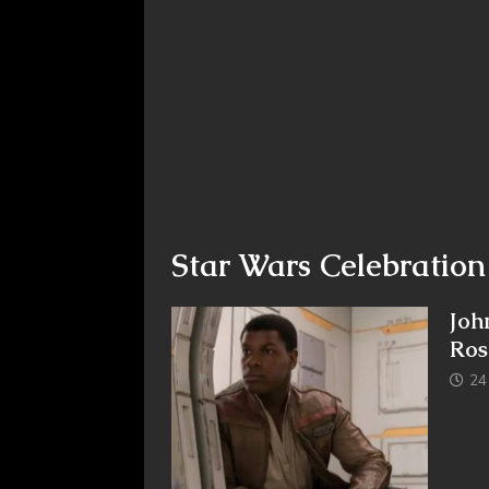
Star Wars Celebratio
Joh
Ros
24