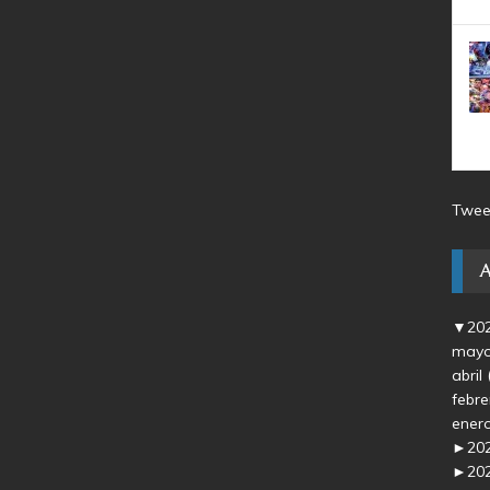
Twee
▼
20
may
abril
febr
ener
►
20
►
20