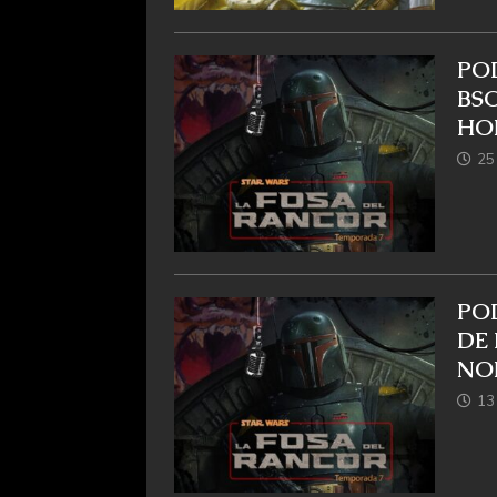
POD
BSO
HO
25
POD
DE 
NO
13