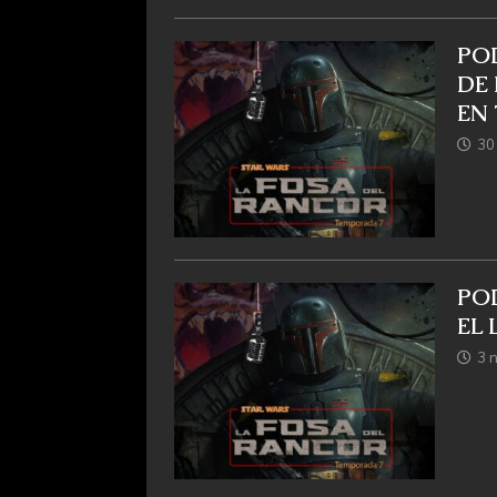
POD
DE
EN 
30
POD
EL 
3 