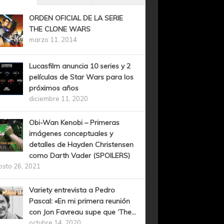
ORDEN OFICIAL DE LA SERIE
THE CLONE WARS
marzo 11, 2014
Lucasfilm anuncia 10 series y 2
películas de Star Wars para los
próximos años
diciembre 11, 2020
Obi-Wan Kenobi – Primeras
imágenes conceptuales y
detalles de Hayden Christensen
como Darth Vader (SPOILERS)
osto 26, 2021
Variety entrevista a Pedro
Pascal: «En mi primera reunión
con Jon Favreau supe que ‘The...
octubre 14, 2020