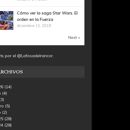
Cómo ver la saga Star Wars. El
orden en la Fuerza
diciembre 11, 2019
Next »
ts por el @Lafosadelrancor.
ARCHIVOS
26
(14)
o
(4)
(3)
ero
(5)
o
(2)
25
(28)
24
(28)