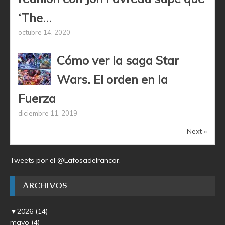
‘The...
octubre 14, 2020
Cómo ver la saga Star
Wars. El orden en la
Fuerza
diciembre 11, 2019
Next »
Tweets por el @Lafosadelrancor.
ARCHIVOS
▼
2026
(14)
mayo
(4)