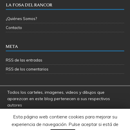
LA FOSA DEL RANCOR
¿Quiénes Somos?
Contacto
META
RSS de las entradas
RSS de los comentarios
Todos los carteles, imagenes, videos y dibujos que
aparezcan en este blog pertenecen a sus respectivos
autores
La Fosa del Rancor y sus administradores no se hacen
Esta página web contiene cookies para mejorar su
responsables por las opiniones manifestadas por los
experiencia de navegación. Pulse aceptar si está de
usuarios y colaboradores de este blog