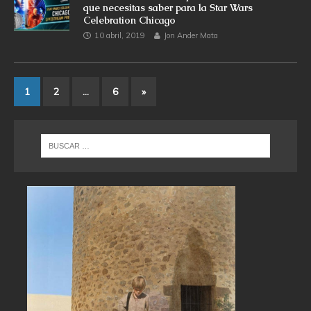
que necesitas saber para la Star Wars
Celebration Chicago
10 abril, 2019
Jon Ander Mata
1
2
…
6
»