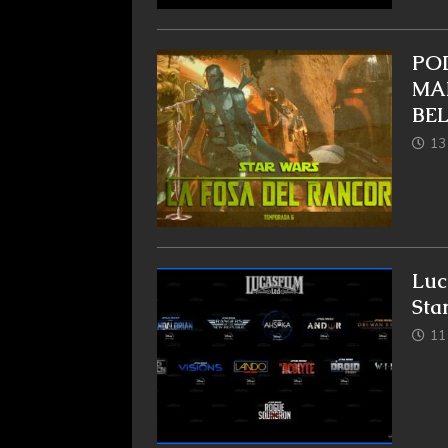
POD
MA
BEL
13
Luc
Sta
11