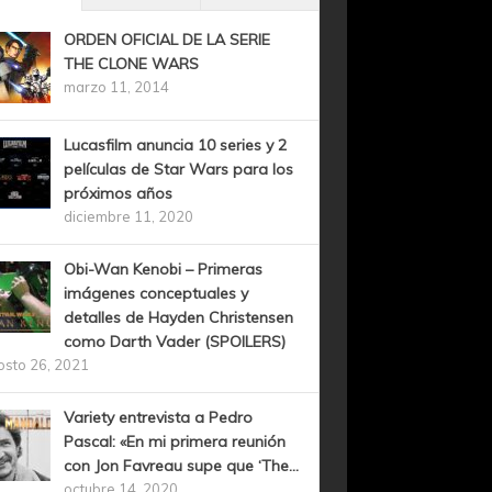
ORDEN OFICIAL DE LA SERIE
THE CLONE WARS
marzo 11, 2014
Lucasfilm anuncia 10 series y 2
películas de Star Wars para los
próximos años
diciembre 11, 2020
Obi-Wan Kenobi – Primeras
imágenes conceptuales y
detalles de Hayden Christensen
como Darth Vader (SPOILERS)
osto 26, 2021
Variety entrevista a Pedro
Pascal: «En mi primera reunión
con Jon Favreau supe que ‘The...
octubre 14, 2020