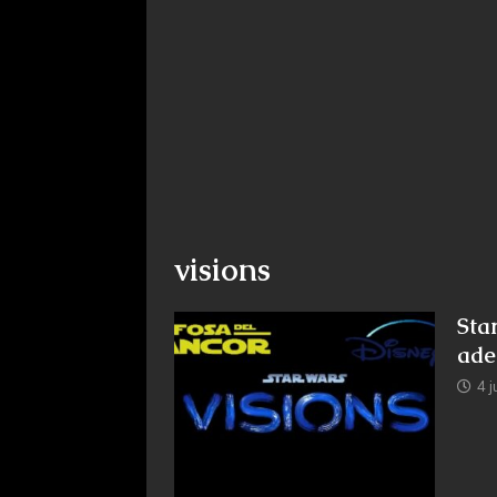
visions
Sta
ade
4 j