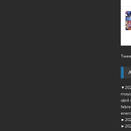
Twee
▼
20
may
abril
febr
ener
►
20
►
20