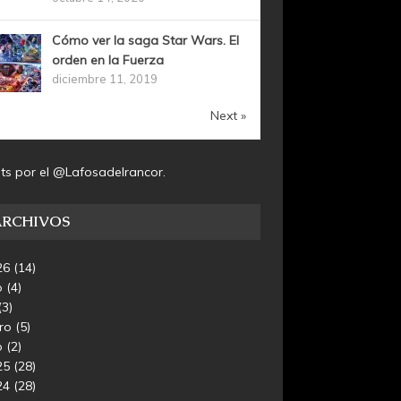
Cómo ver la saga Star Wars. El
orden en la Fuerza
diciembre 11, 2019
Next »
ts por el @Lafosadelrancor.
ARCHIVOS
26
(14)
o
(4)
(3)
ero
(5)
o
(2)
25
(28)
24
(28)