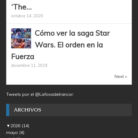
‘The...
octubre 14, 2020
Cómo ver la saga Star
Wars. El orden en la
Fuerza
diciembre 11, 2019
Next »
Tweets por el @Lafosadelrancor.
ARCHIVOS
▼
2026
(14)
mayo
(4)