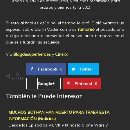
Tengo un 1d+5 en matar Jedis, y muchos recambios para
brazos y piernas (y la 501)
Si esto al final es así o no, el tiempo lo dirá. Ojalá veamos un
especial sobre Darth Vader como se
rumoreó
el pasado año
o algo dedicado a presentar el nuevo arco temporal en el
que se situarán las secuelas.
Vía
Blogdesuperheroes
y
Cinelix
Facebook
Twitter
0
0
SHARES
Google+
Pinterest
0
También te Puede Interesar
MUCHOS BOTHAN HAN MUERTO PARA TRAER ESTA
INFORMACIÓN (Noticias)
Desde los Episodios VII, VIII y IX hasta Clone Wars y