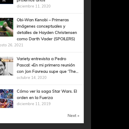
próximos años
diciembre 11, 2020
Obi-Wan Kenobi – Primeras
imágenes conceptuales y
detalles de Hayden Christensen
como Darth Vader (SPOILERS)
osto 26, 2021
Variety entrevista a Pedro
Pascal: «En mi primera reunión
con Jon Favreau supe que ‘The...
octubre 14, 2020
Cómo ver la saga Star Wars. El
orden en la Fuerza
diciembre 11, 2019
Next »