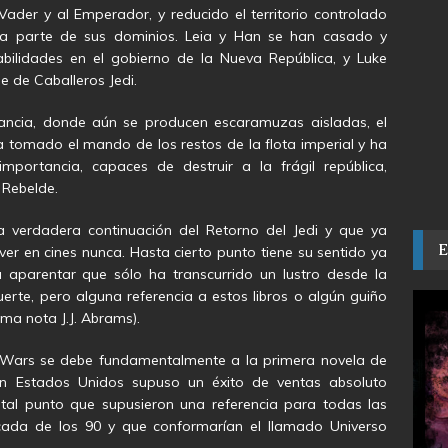
Vader y al Emperador, y reducido el territorio controlado
rta parte de sus dominios. Leia y Han se han casado y
ilidades en el gobierno de la Nueva República, y Luke
e de Caballeros Jedi.
tancia, donde aún se producen escaramuzas aisladas, el
 tomado el mando de los restos de la flota imperial y ha
mportancia, capaces de destruir a la frágil república,
 Rebelde.
verdadera continuación del Retorno del Jedi y que ya
 en cines nunca. Hasta cierto punto tiene su sentido ya
a aparentar que sólo ha transcurrido un lustro desde la
uerte, pero alguna referencia a estos libros o algún guiño
ma nota J.J. Abrams).
r Wars se debe fundamentalmente a la primera novela de
en Estados Unidos supuso un éxito de ventas absoluto
al punto que supusieron una referencia para todas las
écada de los 90 y que conformarían el llamado Universo