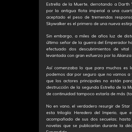
Estrella de la Muerte, derrotando a Darth 
por la antigua flota imperial a una cua
aceptado el peso de tremendas responsab
Skywalker es el primero de una nueva estirp
Sin embargo, a miles de años luz de dis
último señor de la guerra del Emperador ha
efectuado dos descubrimientos de vital i
levantada con gran esfuerzo por la Alianza
Así comenzaba lo que para muchos es la 
podemos dar por seguro que no vamos a ver
que los actores principales no están par
destrucción de la segunda Estrella de la M
de continuidad tampoco estaría de más (to
No en vano, el verdadero resurgir de Sta
esta trilogía:
Heredero del Imperio
, que 
acompañado de sus dos secuelas; hasta t
novelas que se publicarían durante la d
Expandido.