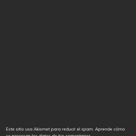
Este sitio usa Akismet para reducir el spam.
Aprende cómo
se procesan los datos de tus comentarios
.