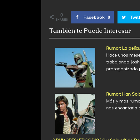
0
Facebook
Twit
0
SHARES
También te Puede Interesar
Rumor: La pelíc
Hace unos meses
trabajando Josh 
protagonizado 
Rumor: Han Solo
Más y mas rumor
nos encantaria