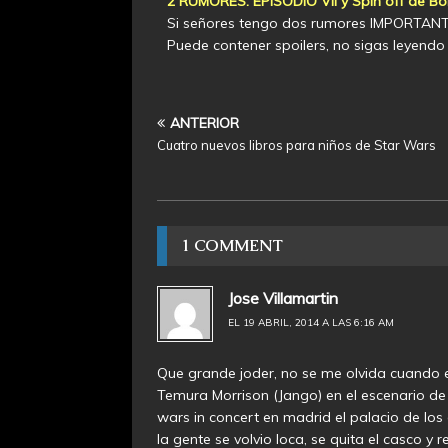
2 RUMORES: EPISODIO VII y Spin off de Bo
Si señores tengo dos rumores IMPORTANTE
Puede contener spoilers, no sigas leyendo 
ANTERIOR
Cuatro nuevos libros para niños de Star Wars
1 COMMENT
Jose Villamartin
EL 19 ABRIL, 2014 A LAS 6:16 AM
Que grande joder, no se me olvida cuando 
Temura Morrison (Jango) en el escenario de 
wars in concert en madrid el palacio de los 
la gente se volvio loca, se quita el casco 