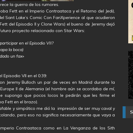
arece la guerra de los rumores.
oba Fett en el Imperio Contraataca y el Retorno del Jedi),
 del Sant Lake’s Comic Con FanXperience al que acudieron
Fett del Episodio II y Clone Wars) el bueno de Jeremy dejó
futuro proyecto relacionado con Star Wars:
rticipar en el Episodio VII?
apa la boca)
ndado un fax»
l Episodio VII en el 0:39:
con Jeremy Bulloch un par de veces en Madrid durante la
 Europe II de Alemania (el hombre aún se acordaba de mí,
ue supongo que pocos locos le pedirán que les firme el
a Fett en el brazo).
fable y simpático me dió la impresión de ser muy caval y
 colando, pero eso no significa necesariamente que vaya a
.
Imperio Contraataca como en La Venganza de los Sith