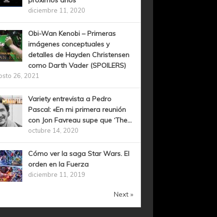
próximos años
diciembre 11, 2020
Obi-Wan Kenobi – Primeras
imágenes conceptuales y
detalles de Hayden Christensen
como Darth Vader (SPOILERS)
osto 26, 2021
Variety entrevista a Pedro
Pascal: «En mi primera reunión
con Jon Favreau supe que ‘The...
octubre 14, 2020
Cómo ver la saga Star Wars. El
orden en la Fuerza
diciembre 11, 2019
Next »