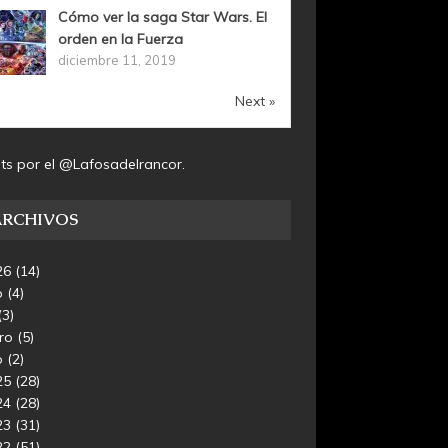
Cómo ver la saga Star Wars. El
orden en la Fuerza
diciembre 11, 2019
Next »
ts por el @Lafosadelrancor.
ARCHIVOS
26
(14)
o
(4)
(3)
ero
(5)
o
(2)
25
(28)
24
(28)
23
(31)
22
(51)