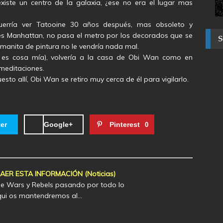
iste un centro de la galaxia, ¿ese no era el lugar mas
uerría ver Tatooine 30 años después, mas obsoleto y
es Manhattan, no pasa el metro por los decorados que se
a manita de pintura no le vendría nada mal.
 es cosa mía), volvería a la casa de Obi Wan como en
meditaciones.
sto allí, Obi Wan se retiro muy cerca de él para vigilarlo.
ter
Google+
Pinterest
0
R ESTA INFORMACIÓN (Noticias)
lone Wars y Rebels pasando por todo lo
Aqui os mantendremos al…