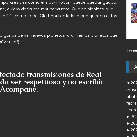
emporales… es como el slow motion, puede quedar guapo,
ne, quiero decir) me resultaría raro. Que no significa que
 en CGI como la del Old Republic lo bien que quedan estos
go ganas de ver nuevos planetas, o al menos planetas que
Corellia?)
Twee
tectado transmisiones de Real
da ser respetuoso y no escribir
▼
20
e Acompañe.
may
abril
febr
ener
►
20
►
20
►
20
►
20