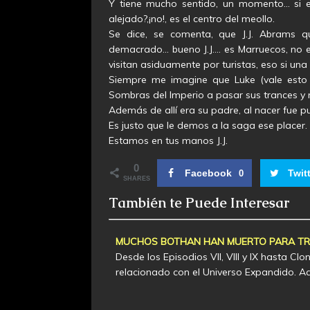
Y tiene mucho sentido, un momento… si ex
alejado?,¡no!, es el centro del meollo.
Se dice, se comenta, que J.J. Abrams q
demacrado… bueno J.J…. es Marruecos, no 
visitan asiduamente por turistas, eso si un
Siempre me imagine que Luke (vale esto
Sombras del Imperio a pasar sus trances y 
Además de allí era su padre, al nacer fue pue
Es justo que le demos a la saga ese placer.
Estamos en tus manos J.J.
0
Facebook
Twit
0
SHARES
También te Puede Interesar
MUCHOS BOTHAN HAN MUERTO PARA TRAE
Desde los Episodios VII, VIII y IX hasta C
relacionado con el Universo Expandido. 