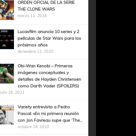
ORDEN OFICIAL DE LA SERIE
THE CLONE WARS
marzo 11, 2014
Lucasfilm anuncia 10 series y 2
películas de Star Wars para los
próximos años
diciembre 11, 2020
Obi-Wan Kenobi – Primeras
imágenes conceptuales y
detalles de Hayden Christensen
como Darth Vader (SPOILERS)
osto 26, 2021
Variety entrevista a Pedro
Pascal: «En mi primera reunión
con Jon Favreau supe que ‘The...
octubre 14, 2020