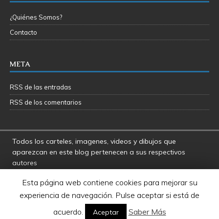
¿Quiénes Somos?
Contacto
META
RSS de las entradas
RSS de los comentarios
Todos los carteles, imagenes, videos y dibujos que
aparezcan en este blog pertenecen a sus respectivos
autores
La Fosa del Rancor y sus administradores no se hacen
Esta página web contiene cookies para mejorar su
responsables por las opiniones manifestadas por los
experiencia de navegación. Pulse aceptar si está de
usuarios y colaboradores de este blog
Star Wars es una marca registrada de Disney - Lucasfilms
acuerdo.
Saber Más
Aceptar
LTD.