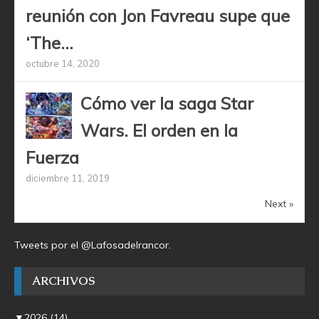
reunión con Jon Favreau supe que
‘The...
octubre 14, 2020
Cómo ver la saga Star
Wars. El orden en la
Fuerza
diciembre 11, 2019
Next »
Tweets por el @Lafosadelrancor.
ARCHIVOS
▼
2026
(14)