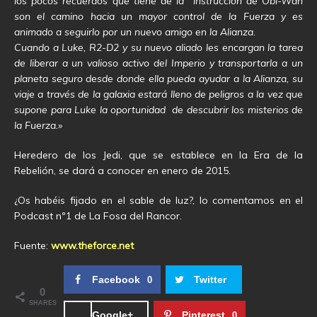
los pocos recuerdos que tiene de la instrucción de Obi-Wan
son el camino hacia un mayor control de la Fuerza y es
animado a seguirlo por un nuevo amigo en la Alianza.
Cuando a Luke, R2-D2 y su nuevo aliado les encargan la tarea
de liberar a un valioso activo del Imperio y transportarla a un
planeta seguro desde donde ella pueda ayudar a la Alianza, su
viaje a través de la galaxia estará lleno de peligros a la vez que
supone para Luke la oportunidad de descubrir los misterios de
la Fuerza.»
Heredero de los Jedi, que se establece en la Era de la
Rebelión, se dará a conocer en enero de 2015.
¿Os habéis fijado en el sable de luz?, lo comentamos en el
Podcast nº1 de La Fosa del Rancor.
Fuente:
www.theforce.net
Facebook
Twitter
0
0
SHARES
Google+
Pinterest
0