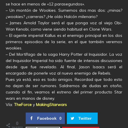
se hace en menos de «12 parasegundos».
– Un montón de Wookies. Sumemos dos mas dos: ¿minas?
¿wookies? ¿carreras? ¿He oído Halcón milenario?
– James Arnold Taylor será el que ponga voz al viejo Obi-
Wan Kenobi, como viene siendo habitual en Clone Wars.
– El agente imperial Kallus es el enemigo principal en los dos
primeros episodios de la serie, en el que también veremos
wookies.
– Del Mortífago de la saga Harry Potter al Inquisidor. La voz
del Inquisidor Imperial ha sido fuente de intensas discusiones
desde que fue revelado. Al final, Jason Isaacs será el
encargado de ponerle voz al nuevo enemigo de Rebels.
Pues ya está, eso es todo amigos. Recordad que todo esto
no dejan de ser rumores. Saldremos de dudas en otoño,
cuando al fin, veamos el estreno del primer producto Star
wars en manos de disney.
Vía:
TheForce
y
MakingStarwars
Facebook
Twitter
0
0
SHARES