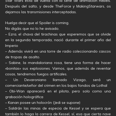
Star Wars está de vuelta con la serie de animación Rebels.
Después del salto, y desde TheForce y MakingStarwars, os
dejamos las transmisiones interceptadas.
Huelga decir que el Spoiler is coming.
No digáis que no lo he avisado.
– Ezra, el chava del tirachinas que esperemos que se olvide
en la segunda temporada, nació durante el primer año del
Imperio
– Además vivirá en una torre de radio coleccionando cascos
de tropas de asalto.
– Sabine, la mandaloriana rosa, tiene una forma de hacer
«bonitas» sus explosiones. Vamos, que además de reventar
cosas, tendremos fuegos artificales.
– Un Devaroniano llamado Vizago, será un
comerciante/señor del crimen en los bajos fondos de Lothal
– Obi-Wan aparecerá en el piloto, pero solo como una
grabación holográfica
– Kanan posee un holocrón (Jedi se supone)
– Saldrán las minas de especia de Kessel y se espera que
también lo haga la carrera de Kessel, sí, esa que cierta nave