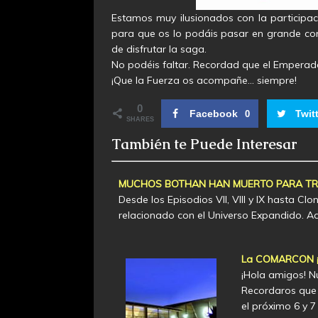
Estamos muy ilusionados con la participac
para que os lo podáis pasar en grande con
de disfrutar la saga.
No podéis faltar. Recordad que el Emper
¡Que la Fuerza os acompañe… siempre!
0
Facebook
Twit
0
SHARES
También te Puede Interesar
MUCHOS BOTHAN HAN MUERTO PARA TRAE
Desde los Episodios VII, VIII y IX hasta C
relacionado con el Universo Expandido. 
La COMARCON ¡y
¡Hola amigos! N
Recordaros que 
el próximo 6 y 7