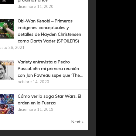
próximos años
diciembre 11, 2020
Obi-Wan Kenobi – Primeras
imágenes conceptuales y
detalles de Hayden Christensen
como Darth Vader (SPOILERS)
osto 26, 2021
Variety entrevista a Pedro
Pascal: «En mi primera reunión
con Jon Favreau supe que ‘The...
octubre 14, 2020
Cómo ver la saga Star Wars. El
orden en la Fuerza
diciembre 11, 2019
Next »