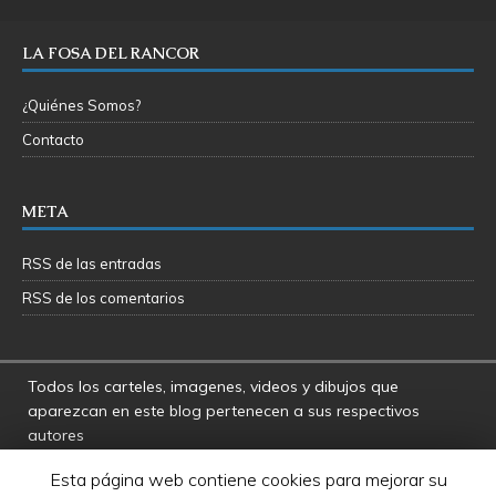
LA FOSA DEL RANCOR
¿Quiénes Somos?
Contacto
META
RSS de las entradas
RSS de los comentarios
Todos los carteles, imagenes, videos y dibujos que
aparezcan en este blog pertenecen a sus respectivos
autores
La Fosa del Rancor y sus administradores no se hacen
Esta página web contiene cookies para mejorar su
responsables por las opiniones manifestadas por los