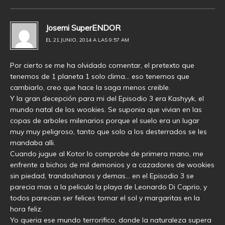
Josemi SuperENDOR
EL 21 JUNIO, 2014 A LAS 9:57 AM
Por cierto se me ha olvidado comentar, el pretexto que
tenemos de 1 planeta 1 solo clima… eso tenemos que
cambiarlo, creo que hace la saga menos creible.
Y la gran decepción para mi del Episodio 3 era Kashyyk, el
mundo natal de los wookies. Se suponia que vivian en las
copas de arboles milenarios porque el suelo era un lugar
muy muy peligroso, tanto que solo a los desterrados se les
mandaba alli.
Cuando jugue al Kotor lo comprobe de primera mano, me
enfrente a bichos de mil demonios y a cazadores de wookies
sin piedad, trandoshanos y demas… en el Episodio 3 se
parecia mas a la pelicula la playa de Leonardo Di Caprio, y
todos parecian ser felices tomar el sol y margaritas en la
hora feliz.
Yo queria ese mundo terrorifico, donde la naturaleza supera