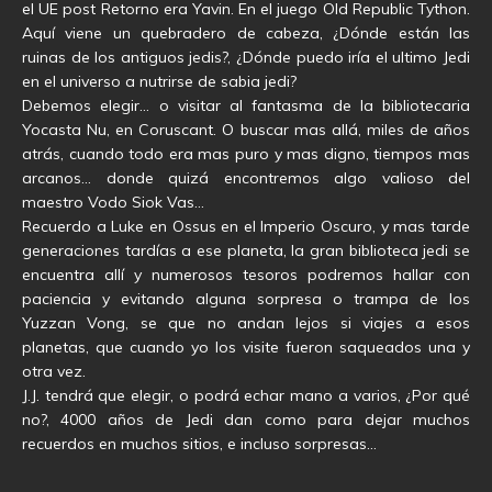
el UE post Retorno era Yavin. En el juego Old Republic Tython.
Aquí viene un quebradero de cabeza, ¿Dónde están las
ruinas de los antiguos jedis?, ¿Dónde puedo iría el ultimo Jedi
en el universo a nutrirse de sabia jedi?
Debemos elegir… o visitar al fantasma de la bibliotecaria
Yocasta Nu, en Coruscant. O buscar mas allá, miles de años
atrás, cuando todo era mas puro y mas digno, tiempos mas
arcanos… donde quizá encontremos algo valioso del
maestro Vodo Siok Vas…
Recuerdo a Luke en Ossus en el Imperio Oscuro, y mas tarde
generaciones tardías a ese planeta, la gran biblioteca jedi se
encuentra allí y numerosos tesoros podremos hallar con
paciencia y evitando alguna sorpresa o trampa de los
Yuzzan Vong, se que no andan lejos si viajes a esos
planetas, que cuando yo los visite fueron saqueados una y
otra vez.
J.J. tendrá que elegir, o podrá echar mano a varios, ¿Por qué
no?, 4000 años de Jedi dan como para dejar muchos
recuerdos en muchos sitios, e incluso sorpresas…