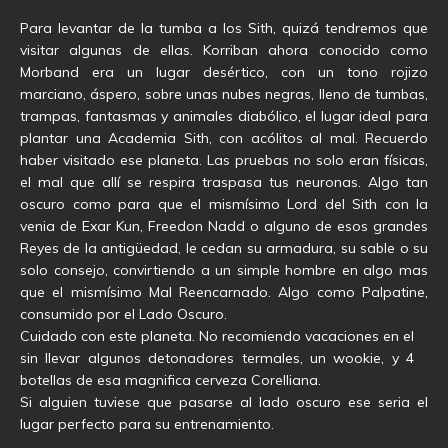
Para levantar de la tumba a los Sith, quizá tendremos que
visitar algunas de ellas. Korriban ahora conocido como
Morband era un lugar desértico, con un tono rojizo
marciano, áspero, sobre unas nubes negras, lleno de tumbas,
trampas, fantasmas y animales diabólico, el lugar ideal para
plantar una Academia Sith, con acólitos al mal. Recuerdo
haber visitado ese planeta. Las pruebas no solo eran físicas,
el mal que allí se respira traspasa tus neuronas. Algo tan
oscuro como para que el mismísimo Lord del Sith con la
venia de Exar Kun, Freedon Nadd o alguno de esos grandes
Reyes de la antigüedad, le cedan su armadura, su sable o su
solo consejo, convirtiendo a un simple hombre en algo mas
que el mismísimo Mal Reencarnado. Algo como Palpatine,
consumido por el Lado Oscuro.
Cuidado con este planeta. No recomiendo vacaciones en el
sin llevar algunos detonadores termales, un wookie, y 4
botellas de esa magnifica cerveza Corelliana.
Si alguien tuviese que pasarse al lado oscuro ese seria el
lugar perfecto para su entrenamiento.