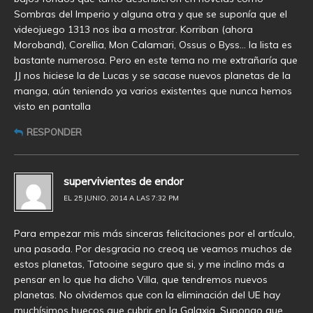
Sombras del Imperio y alguna otra y que se suponía que el
videojuego 1313 nos iba a mostrar. Korriban (ahora
Moroband), Corellia, Mon Calamari, Ossus o Byss… la lista es
bastante numerosa. Pero en este tema no me extrañaría que
JJ nos hiciese la de Lucas y se sacase nuevos planetas de la
manga, aún teniendo ya varios existentes que nunca hemos
visto en pantalla
RESPONDER
supervivientes de endor
EL 25 JUNIO, 2014 A LAS 7:32 PM
Para empezar mis más sinceras felicitaciones por el artículo,
una pasada. Por desgracia no creoq ue veamos muchos de
estos planetas, Tatooine seguro que si, y me inclino más a
pensar en lo que ha dicho Villa, que tendremos nuevos
planetas. No olvidemos que con la eliminación del UE hay
muchísimos huecos que cubrir en la Galaxia. Supongo que