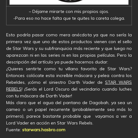
– Déjame mirarte con mis propios ojos.
-Para eso no hace falta que te quites la careta colega.
Esto podría pasar como mera anécdota ya que no sería la
primera vez que uno de estos productos vienen con el sello
de Star Wars y su subfranquicia más reciente y que luego no
aparezcan ni en las series ni en las propias películas. Pero la
descripción del artículo ya puede hacernos dudar:
¿Quieres sentirte como tu villano favorito de Star Wars?
Entonces colócate esta increíble máscara y pelea contra los
Rebeldes, ¡cómo el siniestro Darth Vader de
STAR WARS
REBELS
! ¡Serás el Lord Oscuro del vecindario cuando luches
con tu máscara de Darth Vader!
Más claro que el agua del pantano de Dagobah, ya sea un
cameo o un papel recurrente (probablemente sea más lo
primero), parece bastante probable que vayamos a ver a
Lord Vader en acción en Star Wars Rebels.
Fuente:
starwars.hasbro.com