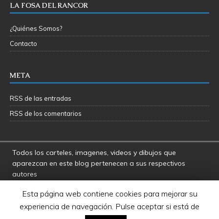
LA FOSA DEL RANCOR
¿Quiénes Somos?
Contacto
META
RSS de las entradas
RSS de los comentarios
Todos los carteles, imagenes, videos y dibujos que
aparezcan en este blog pertenecen a sus respectivos
autores
La Fosa del Rancor y sus administradores no se hacen
Esta página web contiene cookies para mejorar su
responsables por las opiniones manifestadas por los
experiencia de navegación. Pulse aceptar si está de
usuarios y colaboradores de este blog
Star Wars es una marca registrada de Disney - Lucasfilms