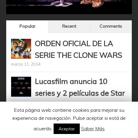
Popular
Recent
Comments
ORDEN OFICIAL DE LA
SERIE THE CLONE WARS
marzo 11, 2014
Lucasfilm anuncia 10
series y 2 películas de Star
Wars para los próximos años
Esta página web contiene cookies para mejorar su
diciembre 11, 2020
experiencia de navegación. Pulse aceptar si está de
acuerdo.
Saber Más
Aceptar
Obi-Wan Kenobi –