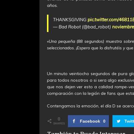
años.
THANKSGIVING
pic.twitter.com/4681
— Bad Robot (@bad_robot)
noviembre
«Una pequeña (88 segundos) muestra sobre 
seleccionados. ¡Espero que lo disfrutéis y qu
Un minuto veintiocho segundos de pura glor
para todos nosotros o si sera algo exclusiv
que nos dejen ver esto a calidad
rompe-ven
comparación con la legión de fans que es
Contengamos la emoción, el día D se acerc
0
Facebook
Twit
0
SHARES
También te Puede Interesar