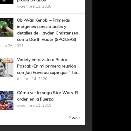
próximos años
diciembre 11, 2020
Obi-Wan Kenobi – Primeras
imágenes conceptuales y
detalles de Hayden Christensen
como Darth Vader (SPOILERS)
osto 26, 2021
Variety entrevista a Pedro
Pascal: «En mi primera reunión
con Jon Favreau supe que ‘The...
octubre 14, 2020
Cómo ver la saga Star Wars. El
orden en la Fuerza
diciembre 11, 2019
Next »