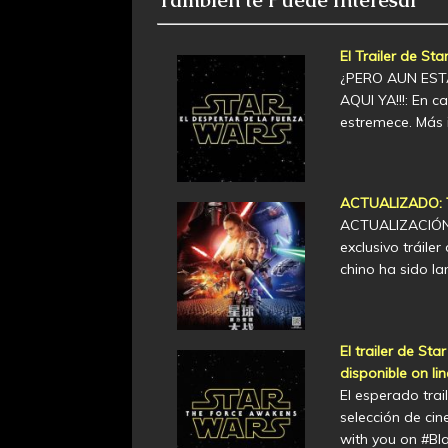
El Trailer de S
¿PERO AUN ESTA
AQUI YA!!!: En c
estremece. Más 
ACTUALIZADO: Tr
ACTUALIZACIÓN: 
exclusivo tráile
chino ha sido 
El trailer de S
disponible on lin
El esperado tra
selección de cin
with you on #Bl