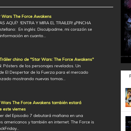
tar Wars The Force Awakens
S AQUÍ? !ENTRA Y MIRA EL TRAILER! ¡¡PINCHA
astellano: En inglés: Disculpadme, mi corazón se
información en cuanto…
áiler chino de "Star Wars: The Force Awakens"
Pósters de los personajes revelados. Un
r de El Despertar de la Fuerza para el mercado
lanzado mostrando nuevas tomas…
tar Wars The Force Awakens también estará
e este viernes
iler del Episodio 7 debutará mañana en una
es americanos y también en internet. The Force is
ackFriday…