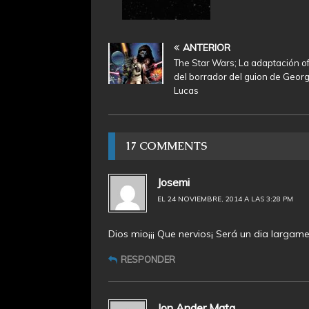
ANTERIOR
The Star Wars; La adaptación of
del borrador del guion de Geor
Lucas
17 COMMENTS
Josemi
EL 24 NOVIEMBRE, 2014 A LAS 3:28 PM
Dios mio¡¡¡ Que nervios¡ Será un dia largam
RESPONDER
Jon Ander Mata