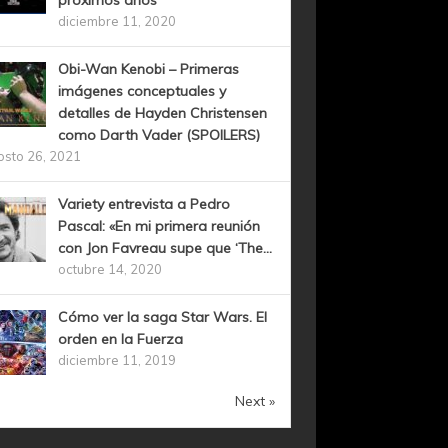
próximos años
diciembre 11, 2020
Obi-Wan Kenobi – Primeras
imágenes conceptuales y
detalles de Hayden Christensen
como Darth Vader (SPOILERS)
osto 26, 2021
Variety entrevista a Pedro
Pascal: «En mi primera reunión
con Jon Favreau supe que ‘The...
octubre 14, 2020
Cómo ver la saga Star Wars. El
orden en la Fuerza
diciembre 11, 2019
Next »