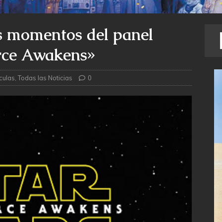
s momentos del panel
rce Awakens»
culas
,
Todas las Noticias
0