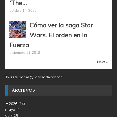
‘The...
octubre 14, 2020
Cómo ver la saga Star
Wars. El orden en la
Fuerza
diciembre 11, 2019
Next »
Tweets por el @Lafosadelrancor.
ARCHIVOS
▼
2026
(14)
mayo
(4)
abril
(3)