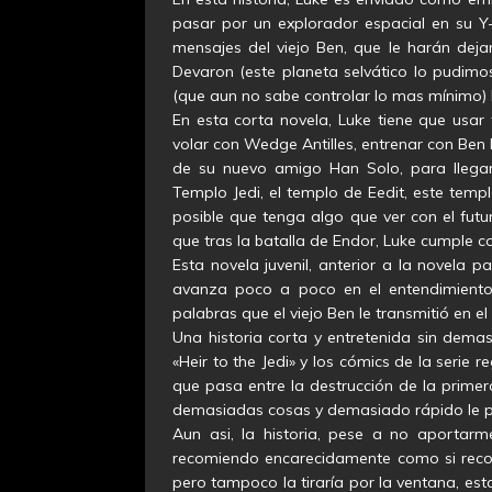
pasar por un explorador espacial en su Y-W
mensajes del viejo Ben, que le harán dejar
Devaron (este planeta selvático lo pudimos
(que aun no sabe controlar lo mas mínimo) 
En esta corta novela, Luke tiene que usar
volar con Wedge Antilles, entrenar con Ben Ke
de su nuevo amigo Han Solo, para llegar 
Templo Jedi, el templo de Eedit, este temp
posible que tenga algo que ver con el futu
que tras la batalla de Endor, Luke cumple 
Esta novela juvenil, anterior a la novela 
avanza poco a poco en el entendimiento 
palabras que el viejo Ben le transmitió en 
Una historia corta y entretenida sin demas
«Heir to the Jedi» y los cómics de la serie
que pasa entre la destrucción de la primera
demasiadas cosas y demasiado rápido le p
Aun asi, la historia, pese a no aportar
recomiendo encarecidamente como si reco
pero tampoco la tiraría por la ventana, esta