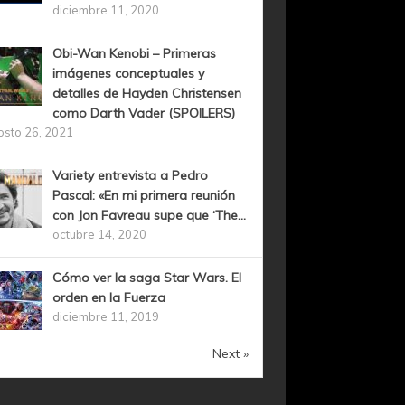
diciembre 11, 2020
Obi-Wan Kenobi – Primeras
imágenes conceptuales y
detalles de Hayden Christensen
como Darth Vader (SPOILERS)
osto 26, 2021
Variety entrevista a Pedro
Pascal: «En mi primera reunión
con Jon Favreau supe que ‘The...
octubre 14, 2020
Cómo ver la saga Star Wars. El
orden en la Fuerza
diciembre 11, 2019
Next »