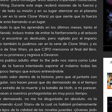
ing. Durante este viaje, recibirá visiones de la fuerza y
 de lado su misión y en su lugar aterrizar en el planeta
 ver en la serie Clone Wars) ya que siente que la fuerza
le esta llamando a un lugar.
 todo lo que ha aprendido en los últimos meses, tanto el
nobi, incluso tratar de imitar la fanfarronería y al astucia
a encontrar un destruido, pero vigilado por el imperio
lo también lo pudimos ver en la serie de Clone Wars, y es
ro de Star Wars, ya que C3PO menciona al final del libro,
con su promesa y regresa a Devaron.
para publico adulto «Heir to the Jedi» nos narra como Luke
de la fuerza intentando exprimir al máximo todas las
el poco tiempo que estuvo entrenándole.
iado valor dentro de la historia, pero que al juntarla con
 regular, nos hacen pesar que da demasiado de si el tiempo
 estrella de la muerte y la batalla de Hoth, a mi parecer,
asan a nuestros protagonistas en muy poco tiempo.
me demasiado, no me ha disgustado en absoluto, no la
miendo «Lost Stars» de la cual os hablaré próximamente
 lejos de la calidad de las novelas juveniles «Jóvenes Jedi»