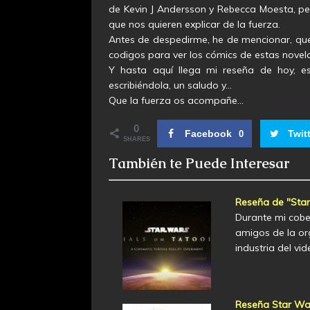
de Kevin J Andersson y Rebecca Moesta, pe
que nos quieren explicar de la fuerza.
Antes de despedirme, he de mencionar, que
codigos para ver los cómics de estas nove
Y hasta aquí llega mi reseña de hoy, e
escribiéndola, un saludo y…
Que la fuerza os acompañe…
0
Facebook
Twit
0
SHARES
También te Puede Interesar
Reseña de "Star
Durante mi cobe
amigos de la or
industria del vi
Reseña Star War