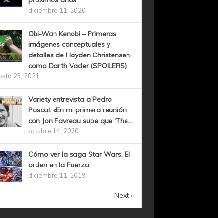
próximos años
diciembre 11, 2020
Obi-Wan Kenobi – Primeras
imágenes conceptuales y
detalles de Hayden Christensen
como Darth Vader (SPOILERS)
osto 26, 2021
Variety entrevista a Pedro
Pascal: «En mi primera reunión
con Jon Favreau supe que ‘The...
octubre 14, 2020
Cómo ver la saga Star Wars. El
orden en la Fuerza
diciembre 11, 2019
Next »