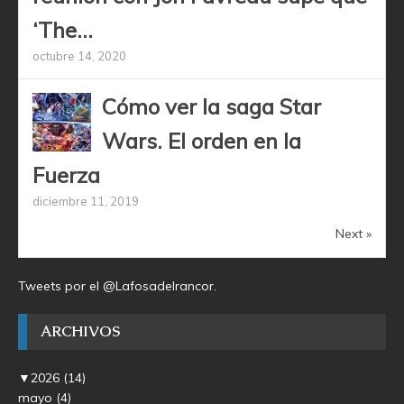
‘The...
octubre 14, 2020
Cómo ver la saga Star
Wars. El orden en la
Fuerza
diciembre 11, 2019
Next »
Tweets por el @Lafosadelrancor.
ARCHIVOS
▼
2026
(14)
mayo
(4)