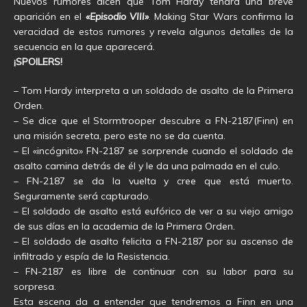
Nuevos rumores dicen que Tom Hardy tendrá una breve
aparición en el
«Episodio VIII»
. Making Star Wars confirma la
veracidad de estos rumores y revela algunos detalles de la
secuencia en la que aparecerá.
¡SPOILERS!
– Tom Hardy interpreta a un soldado de asalto de la Primera
Orden.
– Se dice que el Stormtrooper descubre a FN-2187(Finn) en
una misión secreta, pero este no se da cuenta.
– El «incógnito» FN-2187 se sorprende cuando el soldado de
asalto camina detrás de él y le da una palmada en el culo.
– FN-2187 se da la vuelta y cree que está muerto.
Seguramente será capturado.
– El soldado de asalto está eufórico de ver a su viejo amigo
de sus días en la academia de la Primera Orden.
– El soldado de asalto felicita a FN-2187 por su ascenso de
infiltrado y espía de la Resistencia.
– FN-2187 es libre de continuar con su labor para su
sorpresa.
Esta escena da a entender que tendremos a Finn en una