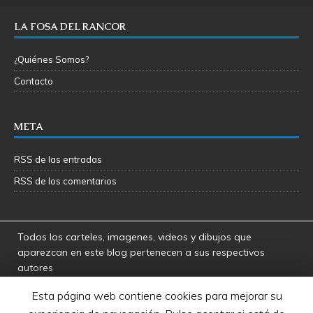
LA FOSA DEL RANCOR
¿Quiénes Somos?
Contacto
META
RSS de las entradas
RSS de los comentarios
Todos los carteles, imagenes, videos y dibujos que
aparezcan en este blog pertenecen a sus respectivos
autores
La Fosa del Rancor y sus administradores no se hacen
Esta página web contiene cookies para mejorar su
responsables por las opiniones manifestadas por los