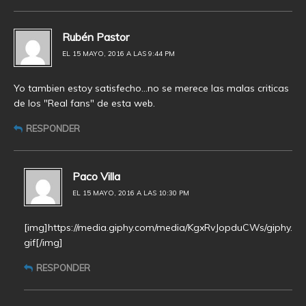
Rubén Pastor
EL 15 MAYO, 2016 A LAS 9:44 PM
Yo tambien estoy satisfecho…no se merece las malas criticas
de los "Real fans" de esta web.
RESPONDER
Paco Villa
EL 15 MAYO, 2016 A LAS 10:30 PM
[img]https://media.giphy.com/media/KgxRvJopduCWs/giphy.
gif[/img]
RESPONDER