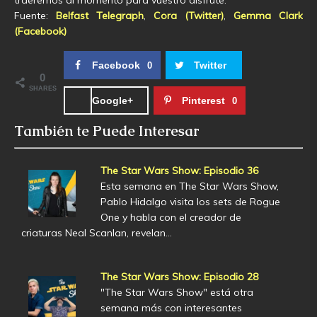
traeremos al momento para vuestro disfrute.
Fuente:
Belfast Telegraph
,
Cora (Twitter)
,
Gemma Clark
(Facebook)
Facebook
Twitter
0
0
SHARES
Google+
Pinterest
0
También te Puede Interesar
The Star Wars Show: Episodio 36
Esta semana en The Star Wars Show,
Pablo Hidalgo visita los sets de Rogue
One y habla con el creador de
criaturas Neal Scanlan, revelan…
The Star Wars Show: Episodio 28
"The Star Wars Show" está otra
semana más con interesantes