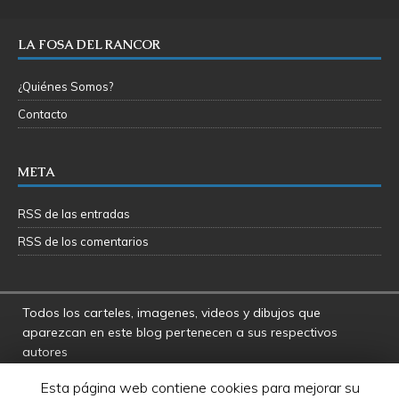
LA FOSA DEL RANCOR
¿Quiénes Somos?
Contacto
META
RSS de las entradas
RSS de los comentarios
Todos los carteles, imagenes, videos y dibujos que
aparezcan en este blog pertenecen a sus respectivos
autores
La Fosa del Rancor y sus administradores no se hacen
Esta página web contiene cookies para mejorar su
responsables por las opiniones manifestadas por los