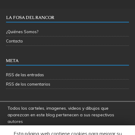
LA FOSA DEL RANCOR
¿Quiénes Somos?
Contacto
META
RSS de las entradas
RSS de los comentarios
Todos los carteles, imagenes, videos y dibujos que
aparezcan en este blog pertenecen a sus respectivos
autores
La Fosa del Rancor y sus administradores no se hacen
Esta página web contiene cookies para mejorar su
responsables por las opiniones manifestadas por los