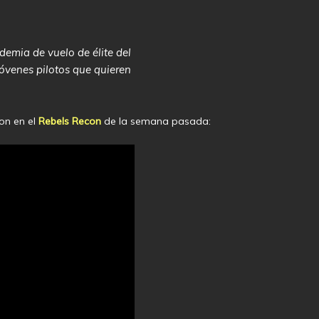
demia de vuelo de élite del
jóvenes pilotos que quieren
on en el
Rebels Recon
de la semana pasada: