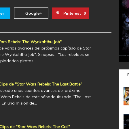
ter
Google+
Pinterest
0
Wars Rebels: The Wynkahthu Job"
ae varios avances del próximos capítulo de Star
he Wynkahthu Job". Sinopsis: "Los rebeldes se
spiadados piratas…
ps de "Star Wars Rebels: The Last Battle"
strado unos cuantos avances del próximo
r Wars Rebels de este sábado titulado "The Last
s: En una misión de…
ips de "Star Wars Rebels: The Call"