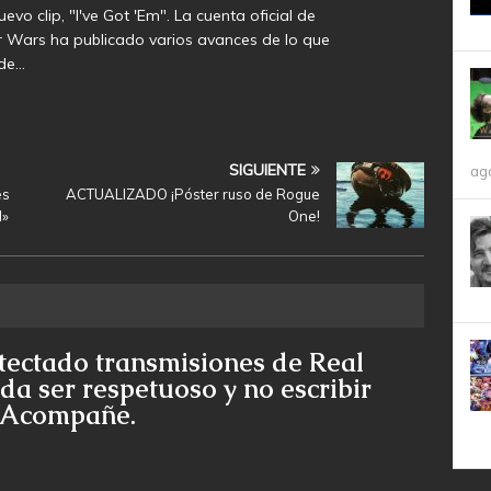
evo clip, "I've Got 'Em". La cuenta oficial de
 Wars ha publicado varios avances de lo que
 de…
SIGUIENTE
ag
es
ACTUALIZADO ¡Póster ruso de Rogue
I»
One!
tectado transmisiones de Real
da ser respetuoso y no escribir
e Acompañe.