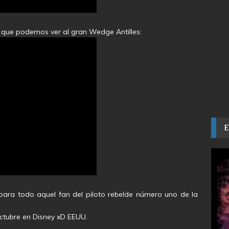
l que podemos ver al gran Wedge Antilles:
 para todo aquel fan del piloto rebelde número uno de la
ctubre en Disney xD EEUU.