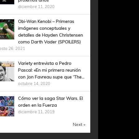
próximos años
diciembre 11, 2020
Obi-Wan Kenobi – Primeras
imágenes conceptuales y
detalles de Hayden Christensen
como Darth Vader (SPOILERS)
osto 26, 2021
Variety entrevista a Pedro
Pascal: «En mi primera reunión
con Jon Favreau supe que ‘The...
octubre 14, 2020
Cómo ver la saga Star Wars. El
orden en la Fuerza
diciembre 11, 2019
Next »