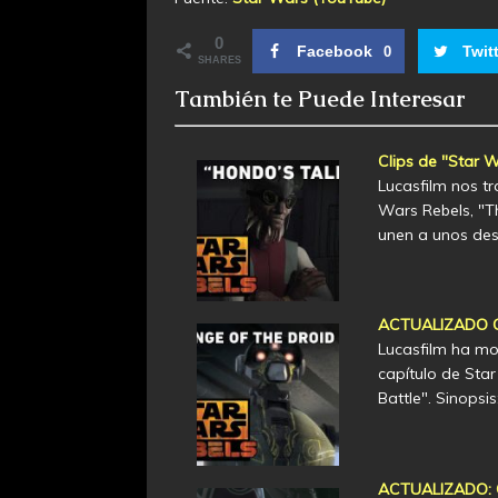
0
Facebook
Twit
0
SHARES
También te Puede Interesar
Clips de "Star 
Lucasfilm nos tr
Wars Rebels, "T
unen a unos de
ACTUALIZADO Cli
Lucasfilm ha mo
capítulo de Sta
Battle". Sinopsi
ACTUALIZADO: Cl