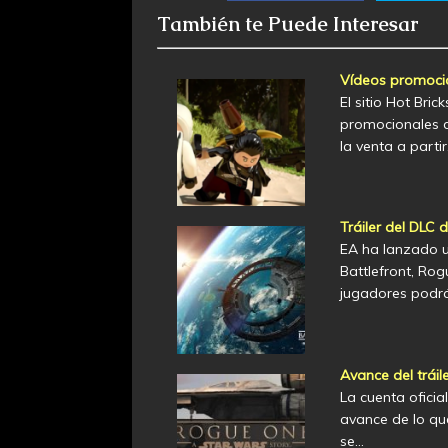
También te Puede Interesar
Vídeos promoci
El sitio Hot Br
promocionales 
la venta a parti
Tráiler del DLC 
EA ha lanzado u
Battlefront, Rog
jugadores podrá
Avance del trái
La cuenta ofici
avance de lo que
se…