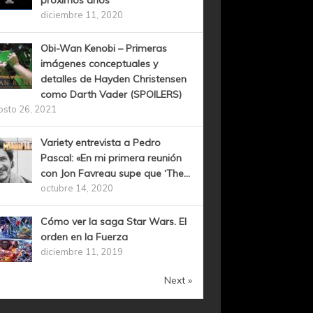
próximos años
diciembre 11, 2020
Obi-Wan Kenobi – Primeras
imágenes conceptuales y
detalles de Hayden Christensen
como Darth Vader (SPOILERS)
osto 26, 2021
Variety entrevista a Pedro
Pascal: «En mi primera reunión
con Jon Favreau supe que ‘The...
octubre 14, 2020
Cómo ver la saga Star Wars. El
orden en la Fuerza
diciembre 11, 2019
Next »