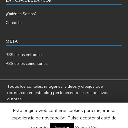
LA FOSA DEL RANCOR
¿Quiénes Somos?
Contacto
META
RSS de las entradas
RSS de los comentarios
Todos los carteles, imagenes, videos y dibujos que
aparezcan en este blog pertenecen a sus respectivos
autores
La Fosa del Rancor y sus administradores no se hacen
Esta página web contiene cookies para mejorar su
responsables por las opiniones manifestadas por los
experiencia de navegación. Pulse aceptar si está de
usuarios y colaboradores de este blog
Star Wars es una marca registrada de Disney - Lucasfilms
acuerdo.
Saber Más
Aceptar