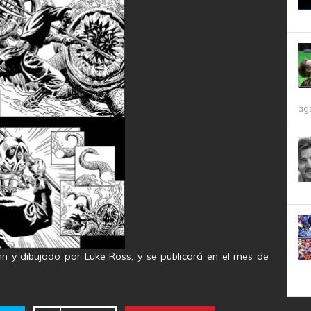
ag
n y dibujado por Luke Ross, y se publicará en el mes de