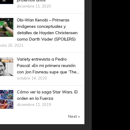
próximos años
diciembre 11, 2020
Obi-Wan Kenobi – Primeras
imágenes conceptuales y
detalles de Hayden Christensen
como Darth Vader (SPOILERS)
osto 26, 2021
Variety entrevista a Pedro
Pascal: «En mi primera reunión
con Jon Favreau supe que ‘The...
octubre 14, 2020
Cómo ver la saga Star Wars. El
orden en la Fuerza
diciembre 11, 2019
Next »