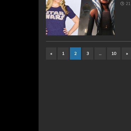
21 
«
1
2
3
…
10
»