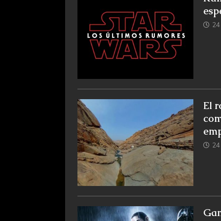
esp
24 
El 
com
emp
24 
Gam