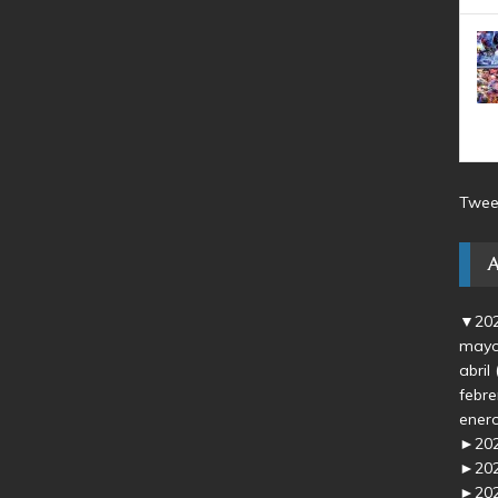
Twee
▼
20
may
abril
febr
ener
►
20
►
20
►
20