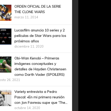
ORDEN OFICIAL DE LA SERIE
THE CLONE WARS
marzo 11, 2014
Lucasfilm anuncia 10 series y 2
películas de Star Wars para los
próximos años
diciembre 11, 2020
Obi-Wan Kenobi – Primeras
imágenes conceptuales y
detalles de Hayden Christensen
como Darth Vader (SPOILERS)
osto 26, 2021
Variety entrevista a Pedro
Pascal: «En mi primera reunión
con Jon Favreau supe que ‘The...
octubre 14, 2020