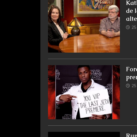
Kat
de l
alt
25 
For
pre
25 
Rum