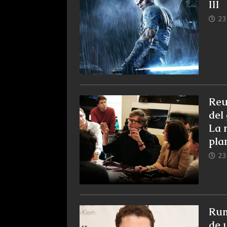
III
23 
Reu
del
La 
pla
23 
Rum
de 