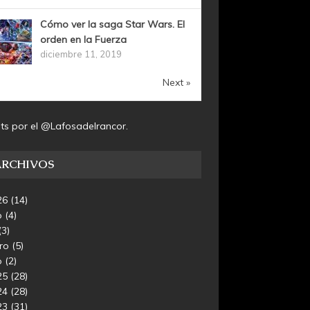
Cómo ver la saga Star Wars. El
orden en la Fuerza
diciembre 11, 2019
Next »
ts por el @Lafosadelrancor.
ARCHIVOS
26
(14)
o
(4)
(3)
ero
(5)
o
(2)
25
(28)
24
(28)
23
(31)