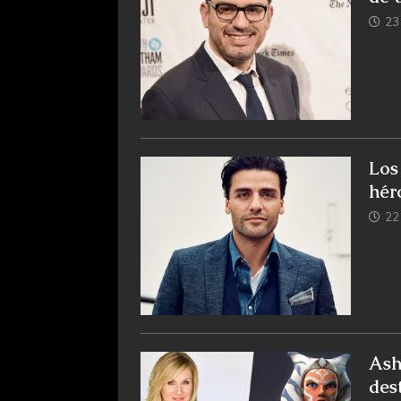
23 
Los
hér
22 
Ash
des