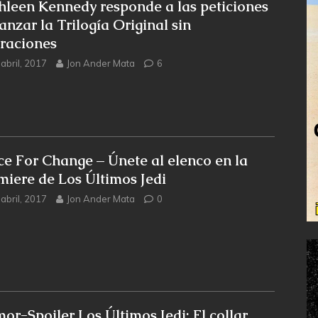
hleen Kennedy responde a las peticiones
anzar la Trilogía Original sin
eraciones
abril, 2017
Jon Ander Mata
6
ce For Change – Únete al elenco en la
miere de Los Últimos Jedi
abril, 2017
Jon Ander Mata
0
or-Spoiler Los Últimos Jedi: El collar