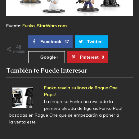
Fuente:
Funko
,
StarWars.com
Facebook
Twitter
47
48
SHARES
Google+
Pinterest
0
También te Puede Interesar
Funko revela su linea de Rogue One
Pops!
La empresa Funko ha revelado la
primera oleada de figuras Funko Pop!
basadas en Rogue One que se empezarán a poner a
la venta este…