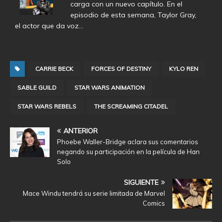
carga con un nuevo capítulo. En el
episodio de esta semana, Taylor Gray,
el actor que da voz…
CARRIE BECK
FORCES OF DESTINY
KYLO REN
SABLE GUILD
STAR WARS ANIMATION
STAR WARS REBELS
THE SCREAMING CITADEL
ANTERIOR
Phoebe Waller-Bridge aclara sus comentarios
negando su participación en la película de Han
Solo
SIGUIENTE
Mace Windu tendrá su serie limitada de Marvel
Comics