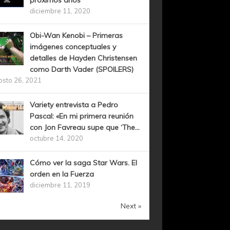
próximos años
diciembre 11, 2020
Obi-Wan Kenobi – Primeras
imágenes conceptuales y
detalles de Hayden Christensen
como Darth Vader (SPOILERS)
osto 26, 2021
Variety entrevista a Pedro
Pascal: «En mi primera reunión
con Jon Favreau supe que ‘The...
octubre 14, 2020
Cómo ver la saga Star Wars. El
orden en la Fuerza
diciembre 11, 2019
Next »