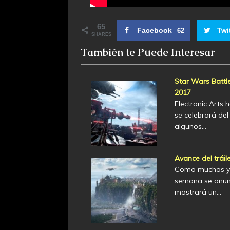
65
Facebook
Twi
62
SHARES
También te Puede Interesar
Star Wars Battl
2017
Electronic Arts
se celebrará del
algunos…
Avance del tráil
Como muchos ya 
semana se anunc
mostrará un…