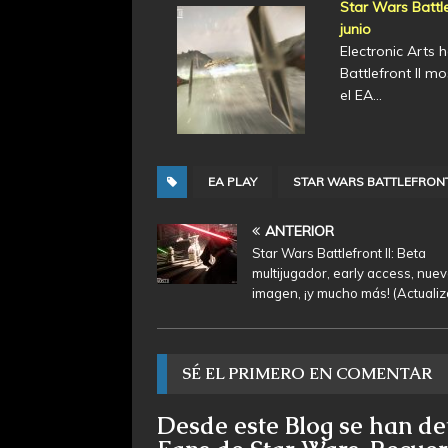
Star Wars Battle
junio
Electronic Arts 
Battlefront II m
el EA…
EA PLAY
STAR WARS BATTLEFRONT 
ANTERIOR
Star Wars Battlefront II: Beta
multijugador, early access, nue
imagen, ¡y mucho más! (Actuali
SÉ EL PRIMERO EN COMENTAR
Desde este Blog se han de