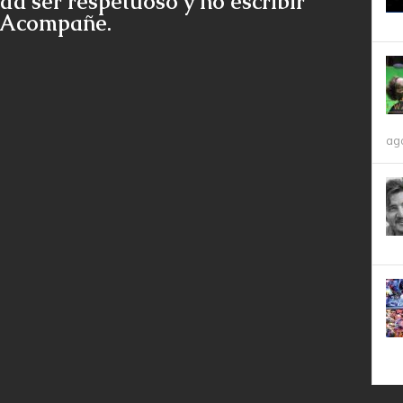
da ser respetuoso y no escribir
e Acompañe.
ag