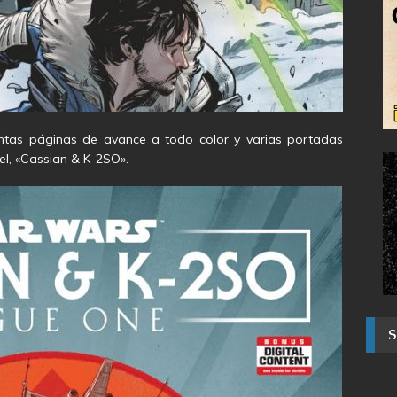
antas páginas de avance a todo color y varias portadas
el, «Cassian & K-2SO».