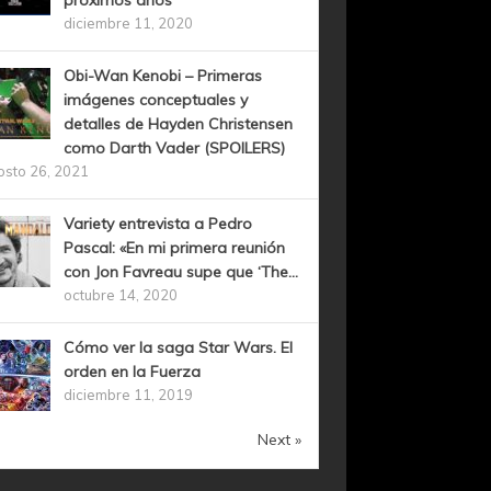
próximos años
diciembre 11, 2020
Obi-Wan Kenobi – Primeras
imágenes conceptuales y
detalles de Hayden Christensen
como Darth Vader (SPOILERS)
osto 26, 2021
Variety entrevista a Pedro
Pascal: «En mi primera reunión
con Jon Favreau supe que ‘The...
octubre 14, 2020
Cómo ver la saga Star Wars. El
orden en la Fuerza
diciembre 11, 2019
Next »