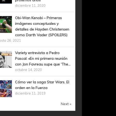
próximos años
diciembre 11, 2020
Obi-Wan Kenobi – Primeras
imágenes conceptuales y
detalles de Hayden Christensen
como Darth Vader (SPOILERS)
osto 26, 2021
Variety entrevista a Pedro
Pascal: «En mi primera reunión
con Jon Favreau supe que ‘The...
octubre 14, 2020
Cómo ver la saga Star Wars. El
orden en la Fuerza
diciembre 11, 2019
Next »