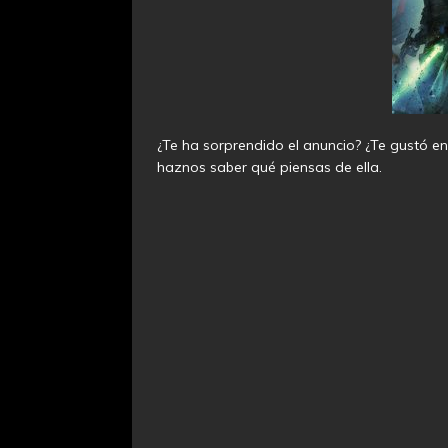
¿Te ha sorprendido el anuncio? ¿Te gustó 
haznos saber qué piensas de ella.