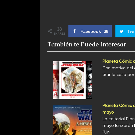
38
Facebook
Twi
38
SHARES
También te Puede Interesar
Planeta Cómic a
Con motivo del 
tirar la casa po
Planeta Cómic 
mayo
La editorial Pla
mayo lanzarán l
"Un…