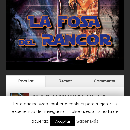
Popular
Recent
Comments
ORDEN OFICIAL DE LA
Esta página web contiene cookies para mejorar su
SERIE THE CLONE WARS
experiencia de navegación. Pulse aceptar si está de
marzo 11, 2014
acuerdo.
Saber Más
Aceptar