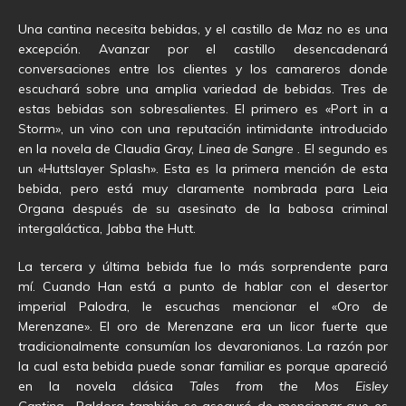
Una cantina necesita bebidas, y el castillo de Maz no es una
excepción. Avanzar por el castillo desencadenará
conversaciones entre los clientes y los camareros donde
escuchará sobre una amplia variedad de bebidas. Tres de
estas bebidas son sobresalientes. El primero es «Port in a
Storm», un vino con una reputación intimidante introducido
en la novela de Claudia Gray,
Linea de Sangre
. El segundo es
un «Huttslayer Splash». Esta es la primera mención de esta
bebida, pero está muy claramente nombrada para Leia
Organa después de su asesinato de la babosa criminal
intergaláctica, Jabba the Hutt.
La tercera y última bebida fue lo más sorprendente para
mí. Cuando Han está a punto de hablar con el desertor
imperial Palodra, le escuchas mencionar el «Oro de
Merenzane». El oro de Merenzane era un licor fuerte que
tradicionalmente consumían los devaronianos. La razón por
la cual esta bebida puede sonar familiar es porque apareció
en la novela clásica
Tales from the Mos Eisley
Cantina
. Paldora también se aseguró de mencionar que es