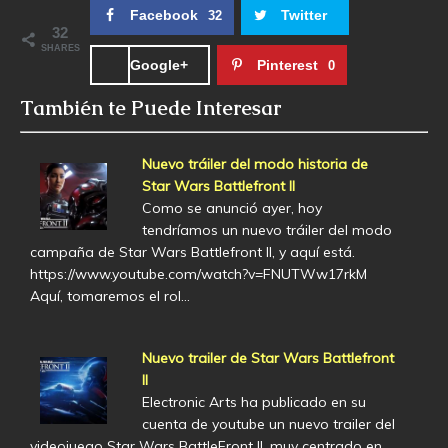
Facebook
Twitter
32
32
SHARES
Google+
Pinterest
0
También te Puede Interesar
Nuevo tráiler del modo historia de
Star Wars Battlefront II
Como se anunció ayer, hoy
tendríamos un nuevo tráiler del modo
campaña de Star Wars Battlefront II, y aquí está.
https://www.youtube.com/watch?v=FNUTWw17rkM
Aquí, tomaremos el rol…
Nuevo trailer de Star Wars Battlefront
II
Electronic Arts ha publicado en su
cuenta de youtube un nuevo trailer del
videojuego Star Wars BattleFront II, muy centrado en