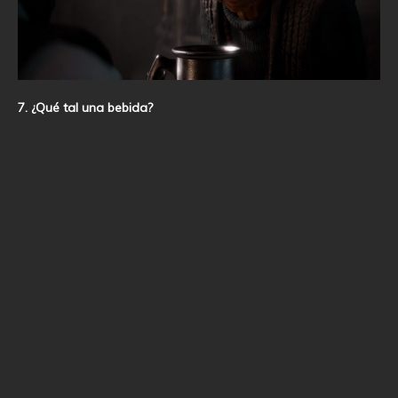
7. ¿Qué tal una bebida?