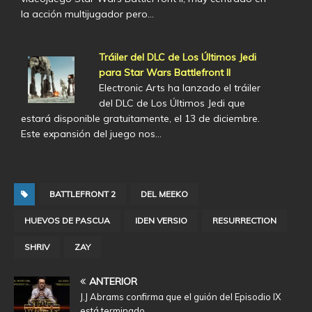
la acción multijugador pero…
Tráiler del DLC de Los Últimos Jedi
para Star Wars Battlefront II
Electronic Arts ha lanzado el tráiler
del DLC de Los Últimos Jedi que
estará disponible gratuitamente, el 13 de diciembre.
Este expansión del juego nos…
BATTLEFRONT 2
DEL MEEKO
HUEVOS DE PASCUA
IDEN VERSIO
RESURRECTION
SHRIV
ZAY
ANTERIOR
J.J Abrams confirma que el guión del Episodio IX
está terminado