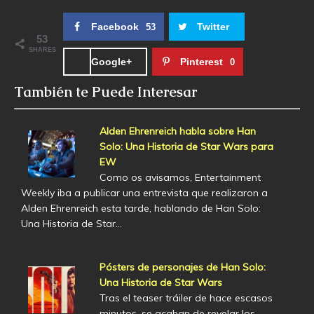
Facebook
Twitter
53
53
SHARES
Google+
Pinterest
0
También te Puede Interesar
Alden Ehrenreich habla sobre Han
Solo: Una Historia de Star Wars para
EW
Como os avisamos, Entertainment
Weekly iba a publicar una entrevista que realizaron a
Alden Ehrenreich esta tarde, hablando de Han Solo:
Una Historia de Star…
Pósters de personajes de Han Solo:
Una Historia de Star Wars
Tras el teaser tráiler de hace escasos
minutos, se acaban de revelar los