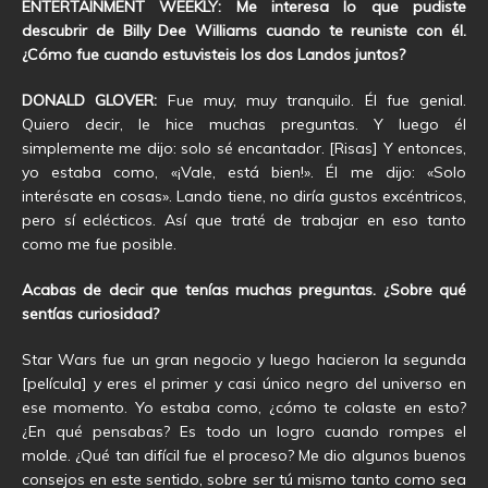
ENTERTAINMENT WEEKLY: Me interesa lo que pudiste
descubrir de Billy Dee Williams cuando te reuniste con él.
¿Cómo fue cuando estuvisteis los dos Landos juntos?
DONALD GLOVER:
Fue muy, muy tranquilo. Él fue genial.
Quiero decir, le hice muchas preguntas. Y luego él
simplemente me dijo: solo sé encantador. [Risas] Y entonces,
yo estaba como, «¡Vale, está bien!». Él me dijo: «Solo
interésate en cosas». Lando tiene, no diría gustos excéntricos,
pero sí eclécticos. Así que traté de trabajar en eso tanto
como me fue posible.
Acabas de decir que tenías muchas preguntas. ¿Sobre qué
sentías curiosidad?
Star Wars fue un gran negocio y luego hacieron la segunda
[película] y eres el primer y casi único negro del universo en
ese momento. Yo estaba como, ¿cómo te colaste en esto?
¿En qué pensabas? Es todo un logro cuando rompes el
molde. ¿Qué tan difícil fue el proceso? Me dio algunos buenos
consejos en este sentido, sobre ser tú mismo tanto como sea