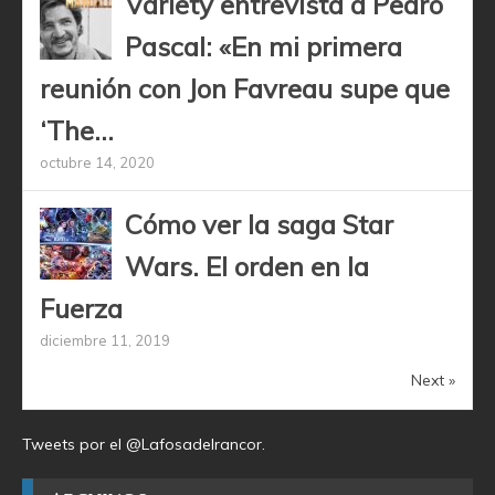
Variety entrevista a Pedro
Pascal: «En mi primera
reunión con Jon Favreau supe que
‘The...
octubre 14, 2020
Cómo ver la saga Star
Wars. El orden en la
Fuerza
diciembre 11, 2019
Next »
Tweets por el @Lafosadelrancor.