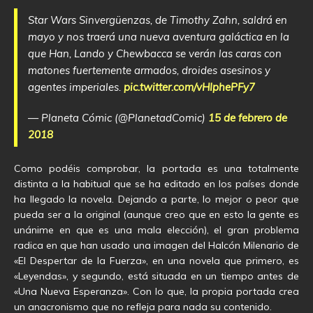
Star Wars Sinvergüenzas, de Timothy Zahn, saldrá en
mayo y nos traerá una nueva aventura galáctica en la
que Han, Lando y Chewbacca se verán las caras con
matones fuertemente armados, droides asesinos y
agentes imperiales.
pic.twitter.com/vHIphePFy7
— Planeta Cómic (@PlanetadComic)
15 de febrero de
2018
Como podéis comprobar, la portada es una totalmente
distinta a la habitual que se ha editado en los países donde
ha llegado la novela. Dejando a parte, lo mejor o peor que
pueda ser a la original (aunque creo que en esto la gente es
unánime en que es una mala elección), el gran problema
radica en que han usado una imagen del Halcón Milenario de
«El Despertar de la Fuerza», en una novela que primero, es
«Leyendas», y segundo, está situada en un tiempo antes de
«Una Nueva Esperanza». Con lo que, la propia portada crea
un anacronismo que no refleja para nada su contenido.