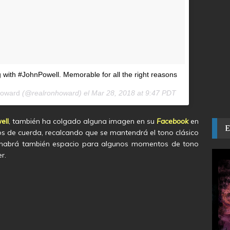
 with #JohnPowell. Memorable for all the right reasons
oward
(@realronhoward) el
Mar 28, 2018 at 9:47 PDT
ell
, también ha colgado alguna imagen en su
Facebook
en
 de cuerda, recalcando que se mantendrá el tono clásico
habrá también espacio para algunos momentos de tono
r.