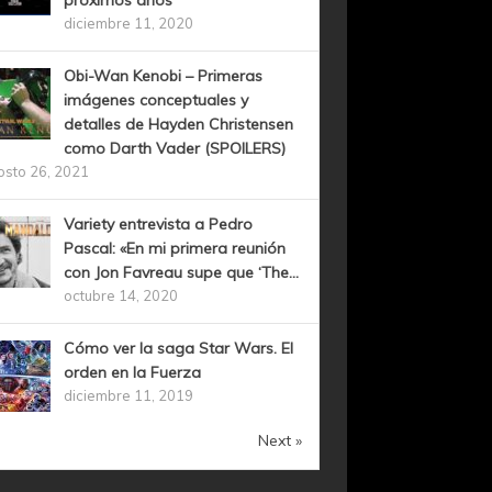
próximos años
diciembre 11, 2020
Obi-Wan Kenobi – Primeras
imágenes conceptuales y
detalles de Hayden Christensen
como Darth Vader (SPOILERS)
osto 26, 2021
Variety entrevista a Pedro
Pascal: «En mi primera reunión
con Jon Favreau supe que ‘The...
octubre 14, 2020
Cómo ver la saga Star Wars. El
orden en la Fuerza
diciembre 11, 2019
Next »