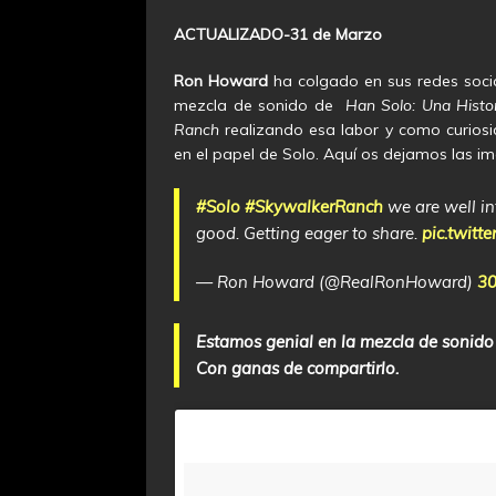
ACTUALIZADO-31 de Marzo
Ron Howard
ha colgado en sus redes soci
mezcla de sonido de
Han Solo: Una Histo
Ranch
realizando esa labor y como curio
en el papel de Solo. Aquí os dejamos las i
#Solo
#SkywalkerRanch
we are well int
good. Getting eager to share.
pic.twitt
— Ron Howard (@RealRonHoward)
30
Estamos genial en la mezcla de sonido f
Con ganas de compartirlo.