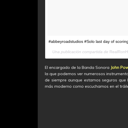
#abbeyroadstudios #Solo last day of scoring
Una publicación compartida de
RealRonH
El encargado de la Banda Sonora
John Pow
la que podemos ver numerosos instrumentos
de siempre aunque estamos seguros que 
más moderno como escuchamos en el tráile