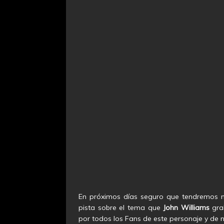
En próximos días seguro que tendremos m
pista sobre el tema que
John
Williams
gra
por todos los Fans de este personaje y de 