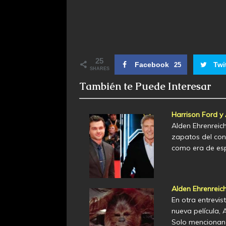
25
Facebook
Twi
25
SHARES
También te Puede Interesar
Harrison Ford y 
Alden Ehrenreic
zapatos del con
como era de esp
Alden Ehrenrei
En otra entrevis
nueva película, 
Solo mencionand