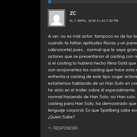
ZC
EL 7 ABRIL, 2018 A LAS 2:52 PM
A ver, no es mal actor, tampoco es de los 
cuando te faltan aptitudes físicas y un par
cabroncete) pues… normal que le vaya gran
actores que se presentaron al casting con m
si el casting lo hubiera hecho Nina Gold que
son acojonantes los casting que hace esta m
enfrenta a casting de este tipo coger acto
estaríamos hablando de un Han Solo en cond
he visto en el trailer sobre él especialmen
normal haciendo de Han Solo, no Han solo. S
casting para Han Solo, ha demostrado que h
lenguaje corporal. Es que Spielberg sabe es
¿Quien Sabe?
RESPONDER