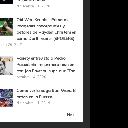
próximos años
diciembre 11, 2020
Obi-Wan Kenobi – Primeras
imágenes conceptuales y
detalles de Hayden Christensen
como Darth Vader (SPOILERS)
osto 26, 2021
Variety entrevista a Pedro
Pascal: «En mi primera reunión
con Jon Favreau supe que ‘The...
octubre 14, 2020
Cómo ver la saga Star Wars. El
orden en la Fuerza
diciembre 11, 2019
Next »