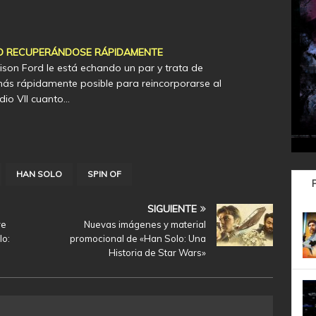
D RECUPERÁNDOSE RÁPIDAMENTE
ison Ford le está echando un par y trata de
más rápidamente posible para reincorporarse al
dio VII cuanto…
HAN SOLO
SPIN OF
SIGUIENTE
re
Nuevas imágenes y material
lo:
promocional de «Han Solo: Una
Historia de Star Wars»