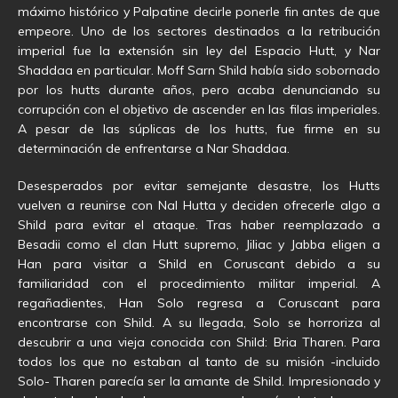
máximo histórico y Palpatine decirle ponerle fin antes de que
empeore. Uno de los sectores destinados a la retribución
imperial fue la extensión sin ley del Espacio Hutt, y Nar
Shaddaa en particular. Moff Sarn Shild había sido sobornado
por los hutts durante años, pero acaba denunciando su
corrupción con el objetivo de ascender en las filas imperiales.
A pesar de las súplicas de los hutts, fue firme en su
determinación de enfrentarse a Nar Shaddaa.
Desesperados por evitar semejante desastre, los Hutts
vuelven a reunirse con Nal Hutta y deciden ofrecerle algo a
Shild para evitar el ataque. Tras haber reemplazado a
Besadii como el clan Hutt supremo, Jiliac y Jabba eligen a
Han para visitar a Shild en Coruscant debido a su
familiaridad con el procedimiento militar imperial. A
regañadientes, Han Solo regresa a Coruscant para
encontrarse con Shild. A su llegada, Solo se horroriza al
descubrir a una vieja conocida con Shild: Bria Tharen. Para
todos los que no estaban al tanto de su misión -incluido
Solo- Tharen parecía ser la amante de Shild. Impresionado y