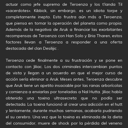
actuar como jefe supremo de Teroenza y los t’landa Til
«sacerdotes». Kibbick, sin embargo, es un idiota torpe y
completamente inepto. Esto frustra aún más a Teroenza,
que piensa en tomar la operación del planeta como propia.
Además de la negativa de Aruk a financiar las exorbitantes
recompensas de Teroenza con Han Solo y Bria Tharen, estos
factores llevan a Teroenza a responder a una oferta
destacada del clan Desilijic .
Teroenza cede finalmente a su frustración y se pone en
contacto con Jiliac. Los dos criminales intercambian puntos
de vista y llegan a un acuerdo en que el mejor curso de
acción sería eliminar a Aruk. Meses antes, Teroenza descubre
que Aruk tiene un apetito insaciable por las ranas arborícolas
y comienza a enviarlas por toneladas a Nal Hutta. Jiliac había
obtenido una toxina ultrasecreta que no podía ser
detectada. La toxina funcionó al crear una adicción en el hutt
y lentamente, durante muchas semanas, acabaría pudriendo
el su cerebro. Una vez que la toxina es eliminada de la dieta
del consumidor, muere de shock por la pérdida del veneno