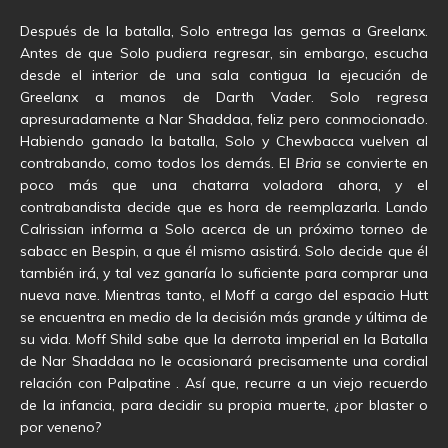
Después de la batalla, Solo entrega las gemas a Greelanx.
Antes de que Solo pudiera regresar, sin embargo, escucha
desde el interior de una sala contigua la ejecución de
Greelanx a manos de Darth Vader. Solo regresa
apresuradamente a Nar Shaddaa, feliz pero conmocionado.
Habiendo ganado la batalla, Solo y Chewbacca vuelven al
contrabando, como todos los demás. El
Bria
se convierte en
poco más que una chatarra voladora ahora, y el
contrabandista decide que es hora de reemplazarla. Lando
Calrissian informa a Solo acerca de un próximo torneo de
sabacc en Bespin, a que él mismo asistirá. Solo decide que él
también irá, y tal vez ganaría lo suficiente para comprar una
nueva nave. Mientras tanto, el Moff a cargo del espacio Hutt
se encuentra en medio de la decisión más grande y última de
su vida. Moff Shild sabe que la derrota imperial en la Batalla
de Nar Shaddaa no le ocasionará precisamente una cordial
relación con Palpatine . Así que, recurre a un viejo recuerdo
de la infancia, para decidir su propia muerte, ¿por blaster o
por veneno?