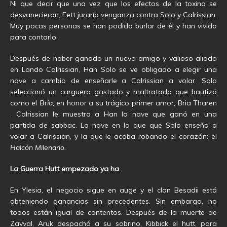
Ni que decir que una vez que los efectos de la toxina se
desvanecieron, Fett juraría venganza contra Solo y Calrissian.
Muy pocas personas se han podido burlar de él y han vivido
para contarlo.
Después de haber ganado un nuevo amigo y valioso aliado
en Lando Calrissian, Han Solo se ve obligado a elegir una
nave a cambio de enseñarle a Calrissian a volar. Solo
seleccionó un carguero gastado y maltratado que bautizó
como el
Bria
, en honor a su trágico primer amor, Bria Tharen
. Calrissian le muestra a Han la nave que ganó en una
partida de sabbac. La nave en la que que Solo enseña a
volar a Calrissian, y la que le acaba robando el corazón: el
Halcón Milenario.
La Guerra Hutt empezado ya ha
En Ylesia, el negocio sigue en auge y el clan Besadii está
obteniendo ganancias sin precedentes. Sin embargo, no
todos están igual de contentos. Después de la muerte de
Zavval, Aruk despachó a su sobrino, Kibbick el hutt, para