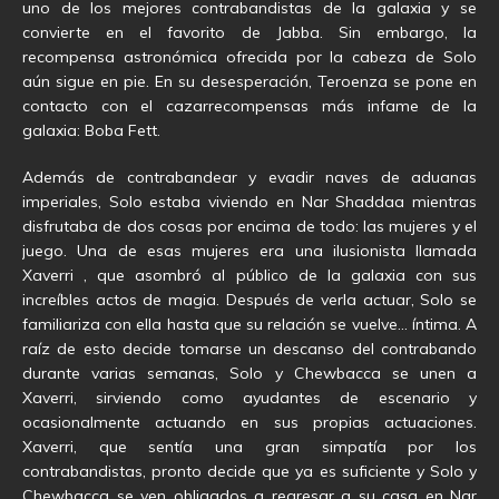
uno de los mejores contrabandistas de la galaxia y se
convierte en el favorito de Jabba. Sin embargo, la
recompensa astronómica ofrecida por la cabeza de Solo
aún sigue en pie. En su desesperación, Teroenza se pone en
contacto con el cazarrecompensas más infame de la
galaxia: Boba Fett.
Además de contrabandear y evadir naves de aduanas
imperiales, Solo estaba viviendo en Nar Shaddaa mientras
disfrutaba de dos cosas por encima de todo: las mujeres y el
juego. Una de esas mujeres era una ilusionista llamada
Xaverri , que asombró al público de la galaxia con sus
increíbles actos de magia. Después de verla actuar, Solo se
familiariza con ella hasta que su relación se vuelve… íntima. A
raíz de esto decide tomarse un descanso del contrabando
durante varias semanas, Solo y Chewbacca se unen a
Xaverri, sirviendo como ayudantes de escenario y
ocasionalmente actuando en sus propias actuaciones.
Xaverri, que sentía una gran simpatía por los
contrabandistas, pronto decide que ya es suficiente y Solo y
Chewbacca se ven obligados a regresar a su casa en Nar