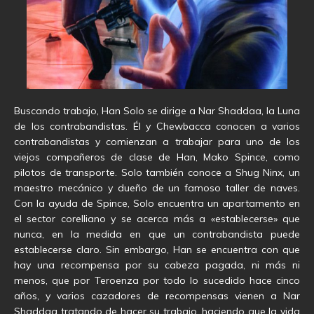
Buscando trabajo, Han Solo se dirige a Nar Shaddaa, la Luna
de los contrabandistas. Él y Chewbacca conocen a varios
contrabandistas y comienzan a trabajar para uno de los
viejos compañeros de clase de Han, Mako Spince, como
pilotos de transporte. Solo también conoce a Shug Ninx, un
maestro mecánico y dueño de un famoso taller de naves.
Con la ayuda de Spince, Solo encuentra un apartamento en
el sector corelliano y se acerca más a «establecerse» que
nunca, en la medida en que un contrabandista puede
establecerse claro. Sin embargo, Han se encuentra con que
hay una recompensa por su cabeza pagada, ni más ni
menos, que por Teroenza por todo lo sucedido hace cinco
años, y varios cazadores de recompensas vienen a Nar
Shaddaa tratando de hacer su trabajo, haciendo que la vida