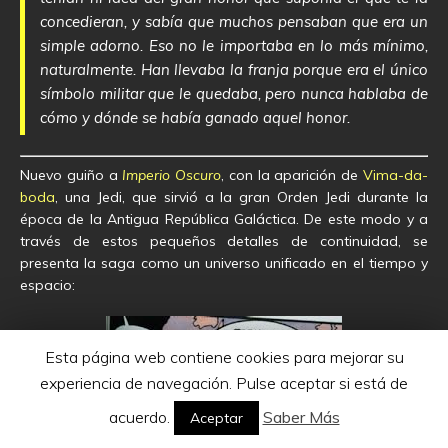
concedieran, y sabía que muchos pensaban que era un
simple adorno. Eso no le importaba en lo más mínimo,
naturalmente. Han llevaba la franja porque era el único
símbolo militar que le quedaba, pero nunca hablaba de
cómo y dónde se había ganado aquel honor.
Nuevo guiño a
Imperio Oscuro
, con la aparición de
Vima-da-
boda
, una Jedi, que sirvió a la gran Orden Jedi durante la
época de la Antigua República Galáctica. De este modo y a
través de estos pequeños detalles de continuidad, se
presenta la saga como un universo unificado en el tiempo y
espacio:
Esta página web contiene cookies para mejorar su
experiencia de navegación. Pulse aceptar si está de
acuerdo.
Saber Más
Aceptar