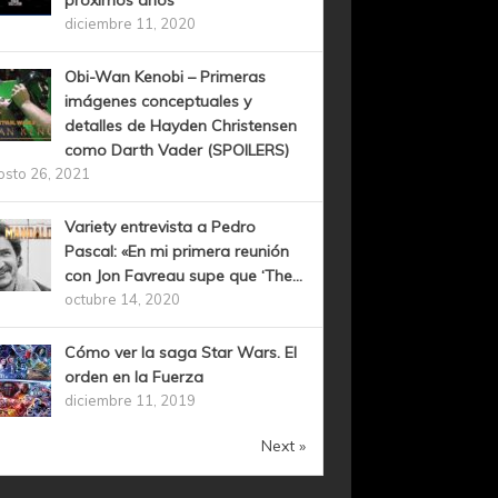
próximos años
diciembre 11, 2020
Obi-Wan Kenobi – Primeras
imágenes conceptuales y
detalles de Hayden Christensen
como Darth Vader (SPOILERS)
osto 26, 2021
Variety entrevista a Pedro
Pascal: «En mi primera reunión
con Jon Favreau supe que ‘The...
octubre 14, 2020
Cómo ver la saga Star Wars. El
orden en la Fuerza
diciembre 11, 2019
Next »