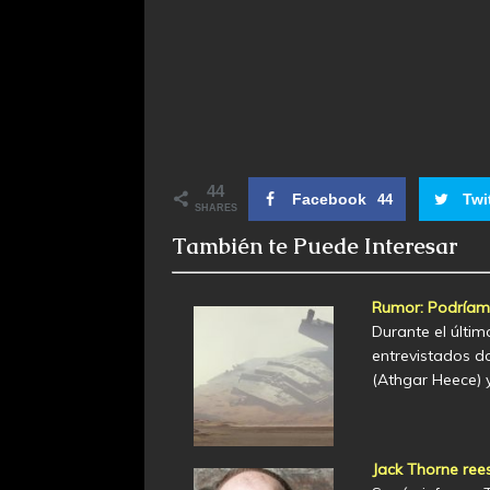
44
Facebook
Twi
44
SHARES
También te Puede Interesar
Rumor: Podríamo
Durante el últi
entrevistados do
(Athgar Heece) 
Jack Thorne rees