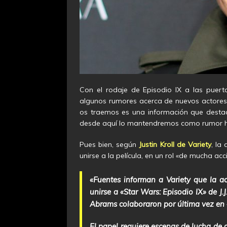
Con el rodaje de Episodio IX a las puer
algunos rumores acerca de nuevos actores q
os traemos es una información que destac
desde aquí lo mantendremos como rumor has
Pues bien, según
Justin Kroll de Variety
, la 
unirse a la película, en un rol «de mucha acc
«Fuentes informan a Variety que la ac
unirse a «Star Wars: Episodio IX» de J.J
Abrams colaboraron por última vez en «
El papel requiere escenas de lucha de