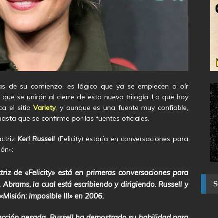
tas de su comienzo, es lógico que ya se empiecen a oír
ue se unirán al cierre de esta nueva trilogía. Lo que hoy
a el sitio
Variety
, y aunque es una fuente muy confiable,
ta que se confirme por las fuentes oficiales.
actriz
Keri Russell
(Felicity) estaría en conversaciones para
ión»:
triz de «Felicity» está en primeras conversaciones para
. Abrams, la cual está escribiendo y dirigiendo. Russell y
Misión: Imposible III» en 2006.
 acción pesada. Russell ha demostrado su habilidad para