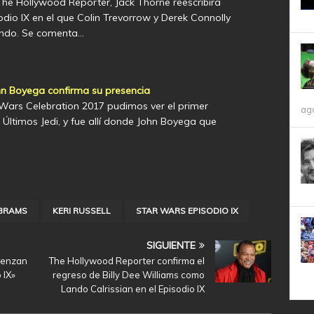
he Hollywood Reporter, Jack Thorne reescribirá
odio IX en el que Colin Trevorrow y Derek Connolly
ando. Se comenta…
ohn Boyega confirma su presencia
 Wars Celebration 2017 pudimos ver el primer
ag
Últimos Jedi, y fue allí donde John Boyega que
 ABRAMS
KERI RUSSELL
STAR WARS EPISODIO IX
SIGUIENTE
ienzan
The Hollywood Reporter confirma el
 IX»
regreso de Billy Dee Williams como
Lando Calrissian en el Episodio IX