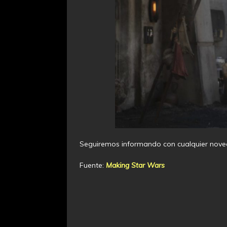
Seguiremos informando con cualquier nove
Fuente:
Making Star Wars