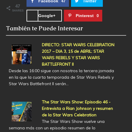
Facebook
Twitter
47
47
SHARES
Google+
Pinterest
0
También te Puede Interesar
DIRECTO: STAR WARS CELEBRATION
2017 – DIA 3, 15 de ABRIL: STAR
WARS REBELS Y STAR WARS
BATTLEFRONT II
Desde las 16:00 sigue con nosotros la tercera jornada
en la que la cuarta temporada de Star Wars Rebels y
Star Wars Battlefront II serán…
The Star Wars Show: Episodio 46 -
Entrevista a Rian Johnson y resumen
de la Star Wars Celebration
The Star Wars Show vuelve una
semana más con un episodio resumen de lo