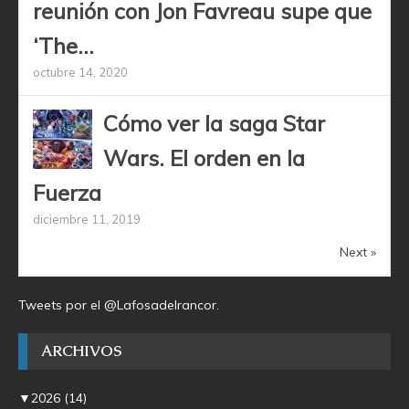
reunión con Jon Favreau supe que
‘The...
octubre 14, 2020
Cómo ver la saga Star
Wars. El orden en la
Fuerza
diciembre 11, 2019
Next »
Tweets por el @Lafosadelrancor.
ARCHIVOS
▼
2026
(14)